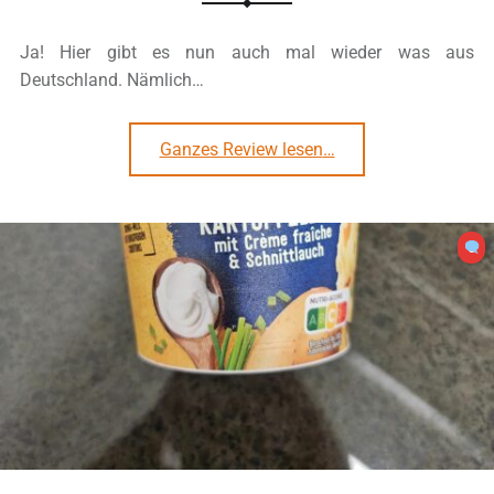
Ja! Hier gibt es nun auch mal wieder was aus
Deutschland. Nämlich…
“#2998: ja! „Katroffelpüree mit Röstzwiebeln und Croûtons“ Cup”
Ganzes Review lesen
…
0