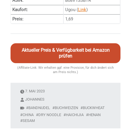
ASIN:
B08V1SSBTR
Kaufort:
Ugou (
Link
)
Preis:
1,69
Aktueller Preis & Verfügbarkeit bei Amazon
prüfen
(Affiliate-Link: Wir erhalten ggf. eine Provision, für dich ändert sich
am Preis nichts.)
7. MAI 2023
JOHANNES
BANDNUDEL
BUCHWEIZEN
BUCKWHEAT
CHINA
DRY NOODLE
HAICHIJIA
HENAN
SESAM