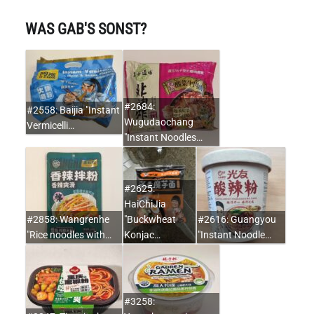
WAS GAB'S SONST?
#2684:
#2558: Baijia "Instant
Wugudaochang
Vermicelli…
"Instant Noodles…
#2625:
HaiChiJia
#2858: Wangrenhe
"Buckwheat
#2616: Guangyou
"Rice noodles with…
Konjac…
"Instant Noodle…
#3258: