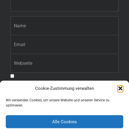
Name
*
E-Mail-Adresse
*
Website
Benachrichtige mich über nachfolgende Kommentare via E-Mail.
Cookie-Zustimmung verwalten
Benachrichtige mich über neue Beiträge via E-Mail.
Wir verwenden Cookies, um unsere Website und unseren Service zu
optimieren.
Alle Cookies