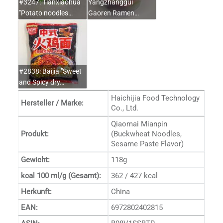
#3247: Tianxiaohua
Yangzhanggui
"Potato noodles…
Gaoren Ramen…
#2838: Baijia "Sweet
and Spicy dry…
Haichijia Food Technology
Hersteller / Marke:
Co., Ltd.
Qiaomai Mianpin
Produkt:
(Buckwheat Noodles,
Sesame Paste Flavor)
Gewicht:
118g
kcal 100 ml/g (Gesamt):
362 / 427 kcal
Herkunft:
China
EAN:
6972802402815