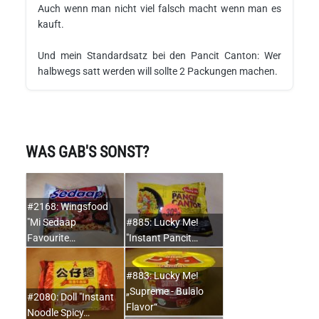
Auch wenn man nicht viel falsch macht wenn man es
kauft.
Und mein Standardsatz bei den Pancit Canton: Wer
halbwegs satt werden will sollte 2 Packungen machen.
WAS GAB'S SONST?
#2168: Wingsfood
"Mi Sedaap
#885: Lucky Me!
Favourite…
"Instant Pancit…
#883: Lucky Me!
„Supreme - Bulalo
#2080: Doll "Instant
Flavor“
Noodle Spicy…