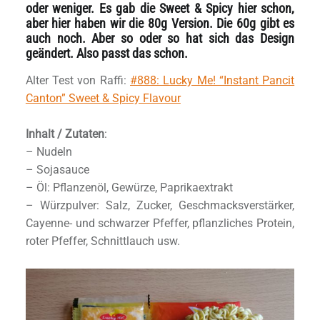
oder weniger. Es gab die Sweet & Spicy hier schon,
aber hier haben wir die 80g Version. Die 60g gibt es
auch noch. Aber so oder so hat sich das Design
geändert. Also passt das schon.
Alter Test von Raffi:
#888: Lucky Me! “Instant Pancit
Canton” Sweet & Spicy Flavour
Inhalt / Zutaten
:
– Nudeln
– Sojasauce
– Öl: Pflanzenöl, Gewürze, Paprikaextrakt
– Würzpulver: Salz, Zucker, Geschmacksverstärker,
Cayenne- und schwarzer Pfeffer, pflanzliches Protein,
roter Pfeffer, Schnittlauch usw.