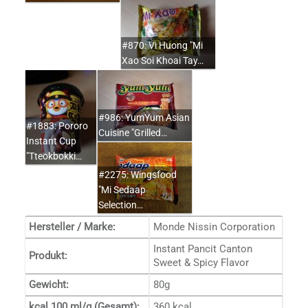
#870: Vi Huong "Mi
Xao Soi Khoai Tay…
#986: YumYum Asian
#1883: Pororo
Cuisine "Grilled…
Instant Cup
"Tteokbokki…
#2275: Wingsfood
"Mi Sedaap
Selection…
Hersteller / Marke:
Monde Nissin Corporation
Instant Pancit Canton
Produkt:
Sweet & Spicy Flavor
Gewicht:
80g
kcal 100 ml/g (Gesamt):
360 kcal