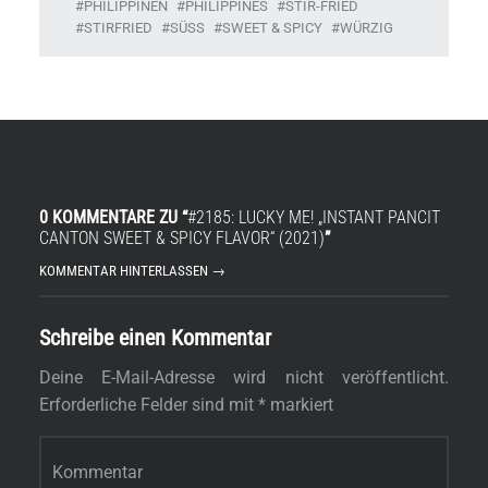
PHILIPPINEN
PHILIPPINES
STIR-FRIED
STIRFRIED
SÜSS
SWEET & SPICY
WÜRZIG
0 KOMMENTARE ZU “
#2185: LUCKY ME! „INSTANT PANCIT
CANTON SWEET & SPICY FLAVOR“ (2021)
”
KOMMENTAR HINTERLASSEN →
Schreibe einen Kommentar
Deine E-Mail-Adresse wird nicht veröffentlicht.
Erforderliche Felder sind mit
*
markiert
Kommentar
*