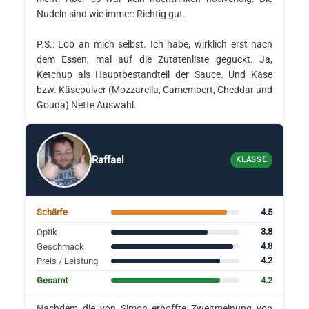
Nudeln sind wie immer: Richtig gut.
P.S.: Lob an mich selbst. Ich habe, wirklich erst nach
dem Essen, mal auf die Zutatenliste geguckt. Ja,
Ketchup als Hauptbestandteil der Sauce. Und Käse
bzw. Käsepulver (Mozzarella, Camembert, Cheddar und
Gouda) Nette Auswahl.
Raffael
KLASSE
4.5
Schärfe
3.8
Optik
4.8
Geschmack
4.2
Preis / Leistung
4.2
Gesamt
Nachdem die von Simon erhoffte Zweitmeinung von