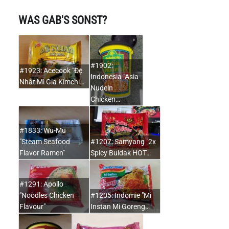
WAS GAB'S SONST?
#1902:
#1923: Acecook "Đệ
Indonesia "Asia
Nhất Mì Gia Kimchi…
Nudeln
Chicken…
#1833: Wu-Mu
"Steam Seafood
#1207: Samyang "2x
Flavor Ramen"
Spicy Buldak HOT…
#1291: Apollo
"Noodles Chicken
#1205: Indomie "Mi
Flavour"
Instan Mi Goreng…