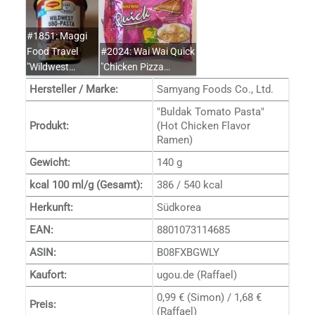
#1851: Maggi
Food Travel
#2024: Wai Wai Quick
"Wildwest…
"Chicken Pizza…
Hersteller / Marke:
Samyang Foods Co., Ltd.
"Buldak Tomato Pasta"
Produkt:
(Hot Chicken Flavor
Ramen)
Gewicht:
140 g
kcal 100 ml/g (Gesamt):
386 / 540 kcal
Herkunft:
Südkorea
EAN:
8801073114685
ASIN:
B08FXBGWLY
s
Kaufort:
ugou.de (Raffael)
0,99 € (Simon) / 1,68 €
Preis:
(Raffael)