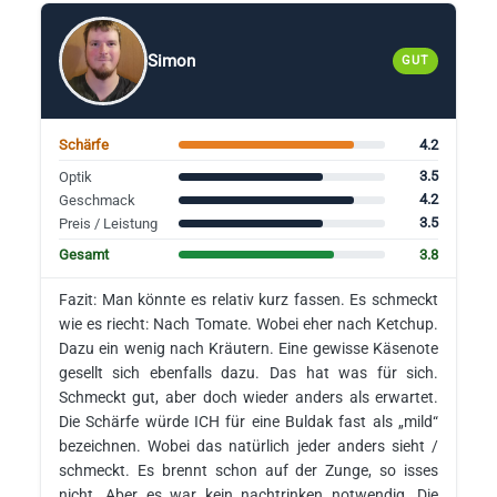
Simon
GUT
4.2
Schärfe
3.5
Optik
4.2
Geschmack
3.5
Preis / Leistung
3.8
Gesamt
Fazit: Man könnte es relativ kurz fassen. Es schmeckt
wie es riecht: Nach Tomate. Wobei eher nach Ketchup.
Dazu ein wenig nach Kräutern. Eine gewisse Käsenote
gesellt sich ebenfalls dazu. Das hat was für sich.
Schmeckt gut, aber doch wieder anders als erwartet.
Die Schärfe würde ICH für eine Buldak fast als „mild“
bezeichnen. Wobei das natürlich jeder anders sieht /
schmeckt. Es brennt schon auf der Zunge, so isses
nicht. Aber es war kein nachtrinken notwendig. Die