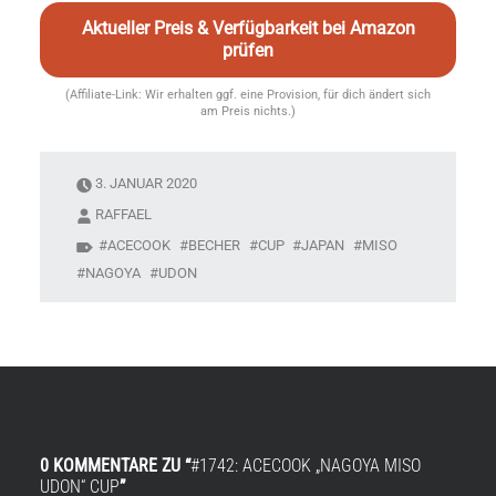
Aktueller Preis & Verfügbarkeit bei Amazon
prüfen
(Affiliate-Link: Wir erhalten ggf. eine Provision, für dich ändert sich
am Preis nichts.)
3. JANUAR 2020
RAFFAEL
ACECOOK
BECHER
CUP
JAPAN
MISO
NAGOYA
UDON
0 KOMMENTARE ZU “
#1742: ACECOOK „NAGOYA MISO
UDON“ CUP
”