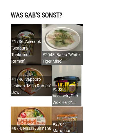
WAS GAB'S SONST?
#1736: Acecook
"Seabura
Tonkotsu
#2043: Baihu "White
Ramen"
Tiger Miso"
#1746: Sapporo
Ichiban "Miso Ramen"
#3023:
Bowl
Acecook „Phở
Wok Hello“…
#2764:
#874: Nissin „Shinshu
Maruchan