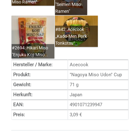
Miso Ramen“
"Seimen Miso
Ramen"
#842: Acecook
„Kado-Men Pork
Tonkotsu“
#2694: Hikari Miso
"Enjuku Koji Miso…
Hersteller / Marke:
Acecook
Produkt:
"Nagoya Miso Udon" Cup
Gewicht:
71 g
Herkunft:
Japan
EAN:
4901071239947
Preis:
3,09 €