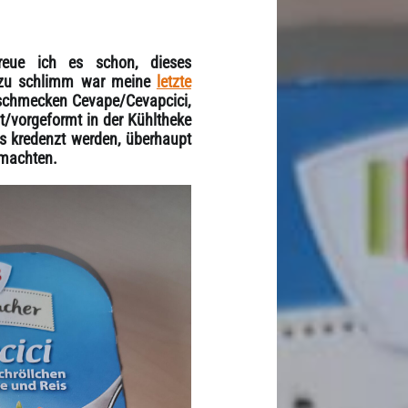
reue ich es schon, dieses
l zu schlimm war meine
letzte
 schmecken Cevape/Cevapcici,
ht/vorgeformt in der Kühltheke
s kredenzt werden, überhaupt
emachten.