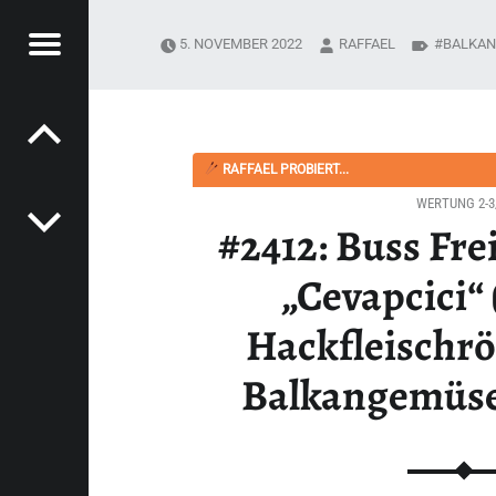
Menü
5. NOVEMBER 2022
RAFFAEL
BALKAN
Post navigation
PYSOUPER.DE
ANTE HACKFLEISCHRÖLLCHEN MIT BALKANGEMÜSE UND REIS) - HAPPYSOUPER.DE
RAFFAEL PROBIERT...
WERTUNG 2-3
#2412: Buss Fr
„Cevapcici“
Hackfleischrö
Balkangemüse