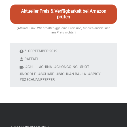
Aktueller Preis & Verfügbarkeit bei Amazon
prüfen
(Affiliate-Link: Wir erhalten ggf. eine Provision, für dich ändert sich
am Preis nichts.)
5. SEPTEMBER 2019
RAFFAEL
CHILI
CHINA
CHONGQING
HOT
NOODLE
SCHARF
SICHUAN BAIJIA
SPICY
SZECHUANPFEFFER