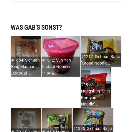
WAS GAB'S SONST?
#1217: Sichuan Baijia
#1654: Sichuan
#1312: Sun Yan
"Broad Noodle…
King Maocai
Instant Noodles
„MaoCai -…
“Hot &…
#1997:
Nongshim "Shin
Ramyun
Noodle"…
#1335: Sichuan Baijia
#1701: Sichuan
#1643: Master