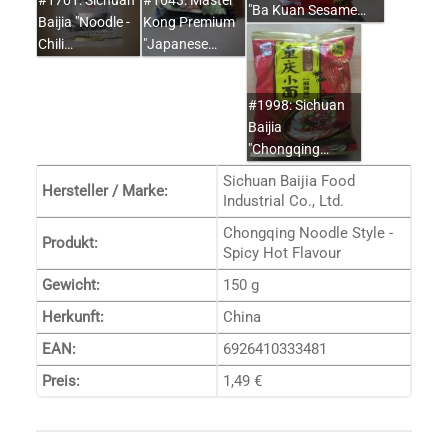
"Ba Kuan Sesame…
Baijia "Noodle -
Kong Premium
Chili…
"Japanese…
#1998: Sichuan
Baijia
"Chongqing…
Sichuan Baijia Food
Hersteller / Marke:
Industrial Co., Ltd.
Chongqing Noodle Style -
Produkt:
Spicy Hot Flavour
Gewicht:
150 g
Herkunft:
China
EAN:
6926410333481
Preis:
1,49 €