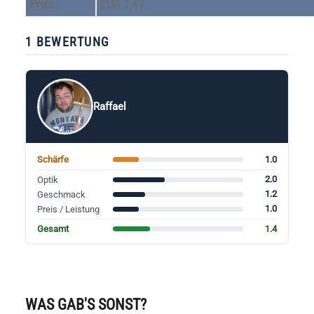
Preis:
EUR 1,49
1 BEWERTUNG
Raffael
1.0
Schärfe
2.0
Optik
1.2
Geschmack
1.0
Preis / Leistung
1.4
Gesamt
WAS GAB'S SONST?