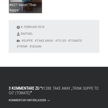
#627: Satori "Thai-
Suppe"
8. FEBRUAR 2018
RAFFAEL
SUPPE
TAKE AWAY
TO GO
TOMATE
TRINK
VEGAN
3 KOMMENTARE ZU “
#1288: TAKE AWAY „TRINK SUPPE TO
GO“ (TOMATE)
”
KOMMENTAR HINTERLASSEN →