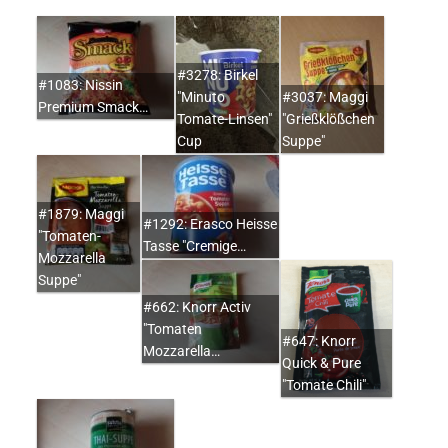
#3278: Birkel
#1083: Nissin
"Minuto
#3037: Maggi
Premium Smack…
Tomate-Linsen"
"Grießklößchen
Cup
Suppe"
#1879: Maggi
#1292: Erasco Heisse
"Tomaten-
Tasse "Cremige…
Mozzarella
Suppe"
#662: Knorr Activ
"Tomaten
#647: Knorr
Mozzarella…
Quick & Pure
"Tomate Chili"