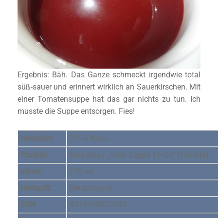
Ergebnis: Bäh. Das Ganze schmeckt irgendwie total
süß-sauer und erinnert wirklich an Sauerkirschen. Mit
einer Tomatensuppe hat das gar nichts zu tun. Ich
musste die Suppe entsorgen. Fies!
Hersteller:
?/Für Netto
Produkt:
take away „Trink Suppe To Go“ (Tomate)
Inhalt:
250 ml
Herkunft:
Deutschland
EAN:
4316268553230