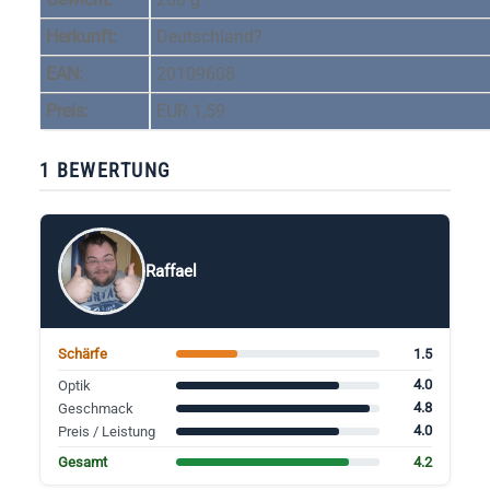
Herkunft:
Deutschland?
EAN:
20109608
Preis:
EUR 1,59
1 BEWERTUNG
Raffael
1.5
Schärfe
4.0
Optik
4.8
Geschmack
4.0
Preis / Leistung
4.2
Gesamt