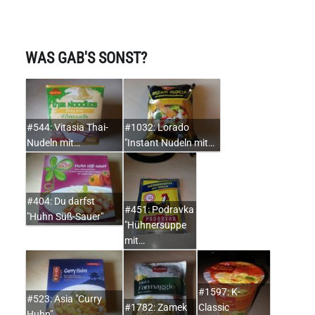
WAS GAB'S SONST?
#544: Vitasia Thai-
#1032: Lorado
Nudeln mit…
"Instant Nudeln mit…
#404: Du darfst
#451: Podravka
"Huhn Süß-Sauer"
"Hühnersuppe
mit…
#1597: K-
#523: Asia "Curry
#1782: Zamek
Classic
Huhn"