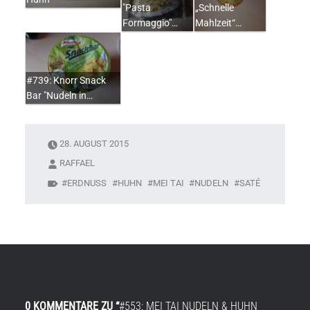
"Pasta
„Schnelle
Formaggio"…
Mahlzeit“…
#739: Knorr Snack
Bar "Nudeln in…
28. AUGUST 2015
RAFFAEL
ERDNUSS
HUHN
MEI TAI
NUDELN
SATÉ
0 KOMMENTARE ZU “
#553: MEI TAI NUDELN & HUHN