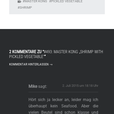
MASTER KONG
PICKLED VEGETABLE
SHRIMP
2 KOMMENTARE ZU “
#493: MASTER KONG „SHRIMP WITH
PICKLED VEGETABLE“
”
KOMMENTAR HINTERLASSEN →
2. Juli 2015 um 18:18 Uhr
Mike
sagt:
Hört sich ja lecker an, leider mag ich
überhaupt kein Seafood. Aber die
vielen Beutel sind schon klasse und