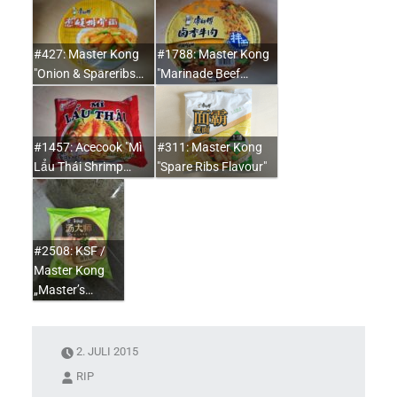
#427: Master Kong
#1788: Master Kong
"Onion & Spareribs…
"Marinade Beef…
#1457: Acecook "Mì
#311: Master Kong
Lẩu Thái Shrimp…
"Spare Ribs Flavour"
#2508: KSF /
Master Kong
„Master’s…
2. JULI 2015
RIP