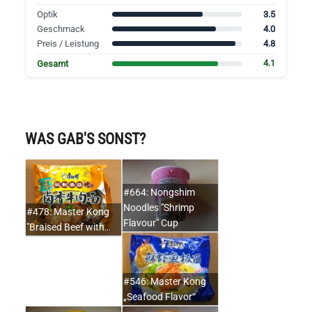
3.5
Optik
4.0
Geschmack
4.8
Preis / Leistung
4.1
Gesamt
WAS GAB'S SONST?
#664: Nongshim
Noodles "Shrimp
#478: Master Kong
Flavour" Cup
"Braised Beef with…
#546: Master Kong
„Seafood Flavor“