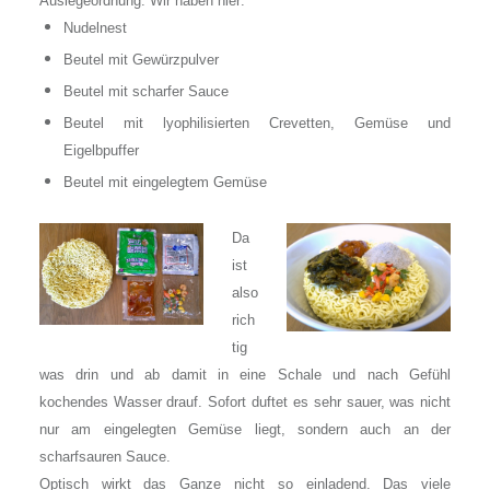
Auslegeordnung. Wir haben hier:
Nudelnest
Beutel mit Gewürzpulver
Beutel mit scharfer Sauce
Beutel mit lyophilisierten Crevetten, Gemüse und
Eigelbpuffer
Beutel mit eingelegtem Gemüse
Da
ist
also
rich
tig
was drin und ab damit in eine Schale und nach Gefühl
kochendes Wasser drauf. Sofort duftet es sehr sauer, was nicht
nur am eingelegten Gemüse liegt, sondern auch an der
scharfsauren Sauce.
Optisch wirkt das Ganze nicht so einladend. Das viele