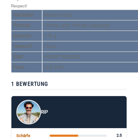
Respect!
Hersteller:
Master Kong
Produkt:
Shrimp with Pickled Vegetable
Gewicht:
118 g
Herkunft:
China
EAN:
6900873029303
Preis:
EUR 0,99
1 BEWERTUNG
RIP
2.5
Schärfe