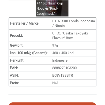
#1486: Nissin Cup
Noodles "Rind-
Geschmack"
PT. Nissin Foods Indonesia
Hersteller / Marke:
/ Nissin
U.F.O. "Osaka Takoyaki
Produkt:
Flavour" Bowl
Gewicht:
97g
kcal 100 ml/g (Gesamt):
460 / 450 kcal
Herkunft:
Indonesien
EAN:
8888279103200
ASIN:
B08V1SSBTR
Preis:
N/A