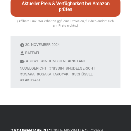
Aktueller Preis & Verfügbarkeit bei Amazon
prüfen
(Affiliate-Link: Wir erhalten ggf. eine Provision, für dich ändert sich
am Preis nichts.)
30. NOVEMBER 2024
RAFFAEL
BOWL
INDONESIEN
INSTANT
NUDELGERICHT
NISSIN
NUDELGERICHT
OSAKA
OSAKA TAKOYAKI
SCHÜSSEL
TAKOYAKI
2 KOMMENTARE ZU “
#2965: NISSIN U.F.O. „OSAKA