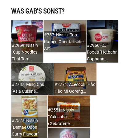
WAS GAB'S SONST?
#757: Nissin "Top
Ramen Orientalischer
#2959: Nissin
#2966: CJ
Art"
"Cup Noodles
Foods "Hetbahn
Thái Tom…
Cupbahn…
#2787: Ming Chu
#2771: Acecook "Hảo
"Asia Cuisine…
Hảo Mi Goreng…
#2551: Nissin
"Yakisoba
#2527: Nissin
(Gebratene…
"Demae Udon
Curry Flavour"