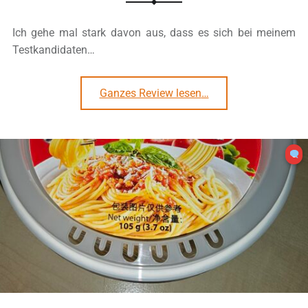
Ich gehe mal stark davon aus, dass es sich bei meinem
Testkandidaten…
“#3011: Nongshim „Kimchi Keunsabal“ Bowl”
Ganzes Review lesen
…
0