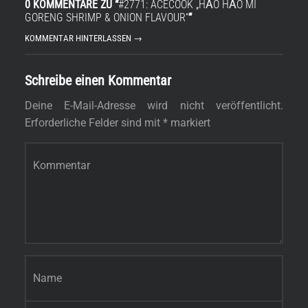
0 KOMMENTARE ZU “
#2771: ACECOOK „HẢO HẢO MI
GORENG SHRIMP & ONION FLAVOUR“
”
KOMMENTAR HINTERLASSEN →
Schreibe einen Kommentar
Deine E-Mail-Adresse wird nicht veröffentlicht.
Erforderliche Felder sind mit
*
markiert
Kommentar
*
s
Name
*