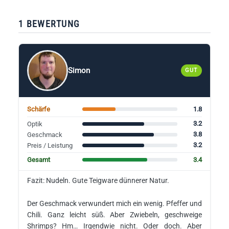
1 BEWERTUNG
Simon
GUT
1.8
Schärfe
3.2
Optik
3.8
Geschmack
3.2
Preis / Leistung
3.4
Gesamt
Fazit: Nudeln. Gute Teigware dünnerer Natur.
Der Geschmack verwundert mich ein wenig. Pfeffer und
Chili. Ganz leicht süß. Aber Zwiebeln, geschweige
Shrimps? Hm… Irgendwie nicht. Oder doch. Aber