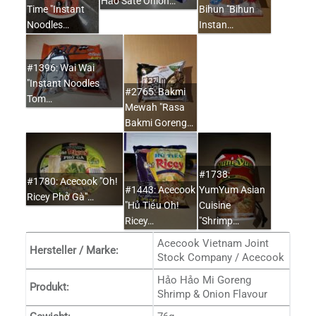
Hảo Saté Onion…
Time "Instant
Bihun "Bihun
Noodles…
Instan…
#1396: Wai Wai
"Instant Noodles
#2765: Bakmi
Tom…
Mewah "Rasa
Bakmi Goreng…
#1738:
#1780: Acecook "Oh!
#1443: Acecook
YumYum Asian
Ricey Phở Gà"…
"Hủ Tiếu Oh!
Cuisine
Ricey…
"Shrimp…
Acecook Vietnam Joint
Hersteller / Marke:
Stock Company / Acecook
Hảo Hảo Mi Goreng
Produkt:
Shrimp & Onion Flavour