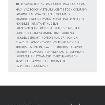
8934563805159
ACECOOK
ACECOOK HẢO
HẢO
ACECOOK VIETNAM JOINT STOCK COMPANY
GARNELEN
GARNELEN GESCHMACK
GARNELENGESCHMACK
HẢO HẢO
INSTANT
NOODLES
INSTANT NUDELN
INSTANTNUDELGERICHT
MI GORENG
MI
GORENG SHRIMP & ONION
MIE GORENG
NUDELGERICHT
ONION FLAVOR
ONION
FLAVOUR
ONION TASTE
SHRIMP & ONION
SHRIMP & ONION FLAVOUR
SHRIMP FLAVOR
SHRIMP FLAVOUR
SHRIMP TASTE
SHRIMPS
VIETAM
VIETNAMESE
VIETNAMESISCH
ZWIEBEL
ZWIEBEL GESCHMACK
ZWIEBELGESCHMACK