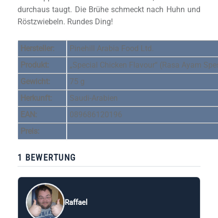
durchaus taugt. Die Brühe schmeckt nach Huhn und
Röstzwiebeln. Rundes Ding!
Hersteller:
Pinehill Arabia Food Ltd.
Produkt:
„Special Chicken Flavour“ (Rasa Ayam Spes
Gewicht:
75 g
Herkunft:
Saudi-Arabien
EAN:
089686120196
Preis:
1 BEWERTUNG
Raffael