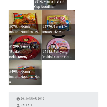
#816: Mama Instant
Cup Noodles…
#070: Indomie
#2779: Sarimi "Mi
Instant Noodles "Mi…
Instan Isi2 Mi…
#1299: Samyang
“Buldak
#2148: Samyang
Bokkeummyun”…
"Buldak Carbo Hot…
#498: Indomie
Instant Noodles "Hot
&…
26. JANUAR 2016
RAFFAEL