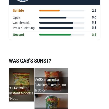
2.2
Schärfe
3.0
Optik
3.8
Geschmack
3.8
Preis / Leistung
3.5
Gesamt
WAS GAB'S SONST?
#650: mammita
"Chicken Flavour Hot
#714: Rollton
& Spicy"
Instant Noodles
"Hot…