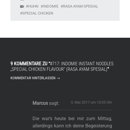
HUHN
INDOMIE
RASA AYAM SPESIAL
SPECIAL CHICKEN
9 KOMMENTARE ZU “
#717: INDOMIE INSTANT NOODLES
„SPECIAL CHICKEN FLAVOUR“ (RASA AYAM SPESIAL)
”
KOMMENTAR HINTERLASSEN →
3. Mai 2017 um 13:05 Uhr
Marcus
sagt:
Die war’s heute bei mir zum Mittag,
allerdings kann ich deine Begeisterung