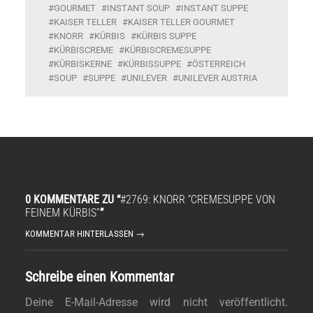
GOURMET
INSTANT SOUP
INSTANT SUPPE
KAISER TELLER
KAISER TELLER GOURMET
KNORR
KÜRBIS
KÜRBIS SUPPE
KÜRBISCREME
KÜRBISCREMESUPPE
KÜRBISKERNE
KÜRBISSUPPE
ÖSTERREICH
SOUP
SUPPE
UNILEVER
UNILEVER AUSTRIA
0 KOMMENTARE ZU “
#2769: KNORR “CREMESUPPE VON
FEINEM KÜRBIS”
”
KOMMENTAR HINTERLASSEN →
Schreibe einen Kommentar
Deine E-Mail-Adresse wird nicht veröffentlicht.