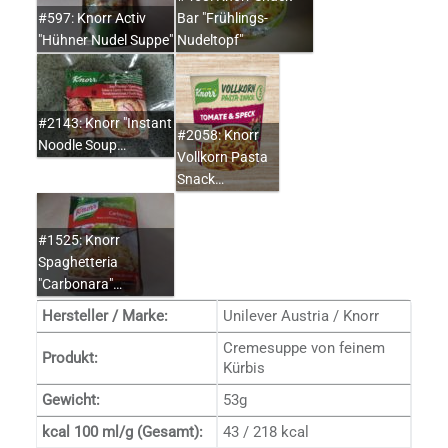
#597: Knorr Activ
Bar "Frühlings-
"Hühner Nudel Suppe"
Nudeltopf"
#2143: Knorr "Instant
#2058: Knorr
Noodle Soup…
Vollkorn Pasta
Snack…
#1525: Knorr
Spaghetteria
"Carbonara"…
Hersteller / Marke:
Unilever Austria / Knorr
Cremesuppe von feinem
Produkt:
Kürbis
Gewicht:
53g
kcal 100 ml/g (Gesamt):
43 / 218 kcal