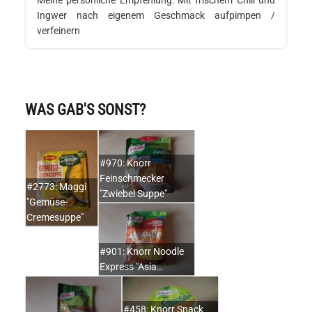
Ingwer nach eigenem Geschmack aufpimpen /
verfeinern
WAS GAB'S SONST?
#970: Knorr
Feinschmecker
#2773: Maggi
"Zwiebel Suppe"
"Gemüse-
Cremesuppe"
#901: Knorr Noodle
Express "Asia…
#458: Knorr Snack