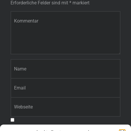
Erforderliche Felder sind mit
*
markiert
Kommentar
*
Name
*
E-Mail-Adresse
*
Website
Benachrichtige mich über nachfolgende Kommentare via E-Mail.