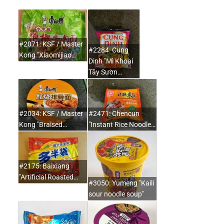
#2071: KSF / Master
#2284: Cung
Kong "Xiaomijiao…
Dinh "Mì Khoai
Tây Sườn…
#2034: KSF / Master
#2471: Chencun
Kong "Braised…
"Instant Rice Noodle…
#2175: Baixiang
"Artificial Roasted…
#3050: Yumeng "Kaili
sour noodle soup"