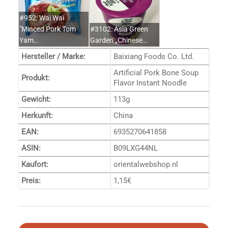
#952: Wai Wai
"Minced Pork Tom
#3102: Asia Green
Yam…
Garden „Chinese…
Hersteller / Marke:
Baixiang Foods Co. Ltd.
Artificial Pork Bone Soup
Produkt:
Flavor Instant Noodle
Gewicht:
113g
Herkunft:
China
EAN:
6935270641858
ASIN:
B09LXG44NL
Kaufort:
orientalwebshop.nl
Preis:
1,15€