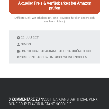
Aktueller Preis & Verfügbarkeit bei Amazon
prüfen
(Affiliate-Link: Wir erhalten ggf. eine Provision, für dich ändert sich
am Preis nichts.)
25. JULI 2021
SIMON
ARTIFICIAL
BAIXIANG
CHINA
KÜNSTLICH
PORK BONE
SCHWEIN
SCHWEINEKNOCHEN
3 KOMMENTARE ZU “
#2061: BAIXIANG „ARTIFICIAL PORK
BONE SOUP FLAVOR INSTANT NOODLE“
”