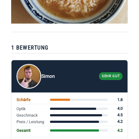
1 BEWERTUNG
Simon
SEHR GUT
1.8
Schärfe
4.0
Optik
4.5
Geschmack
4.2
Preis / Leistung
4.2
Gesamt