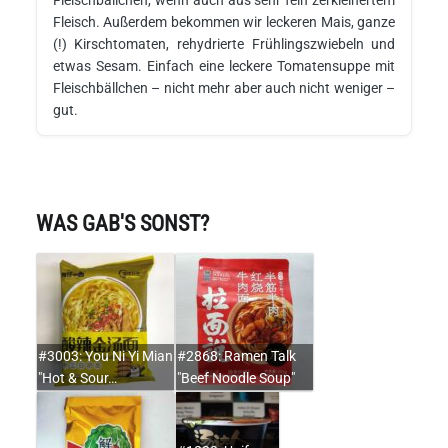
Fleisch. Außerdem bekommen wir leckeren Mais, ganze
(!) Kirschtomaten, rehydrierte Frühlingszwiebeln und
etwas Sesam. Einfach eine leckere Tomatensuppe mit
Fleischbällchen – nicht mehr aber auch nicht weniger –
gut.
WAS GAB'S SONST?
#3003: You Ni Yi Mian
#2868: Ramen Talk
"Hot & Sour…
"Beef Noodle Soup"