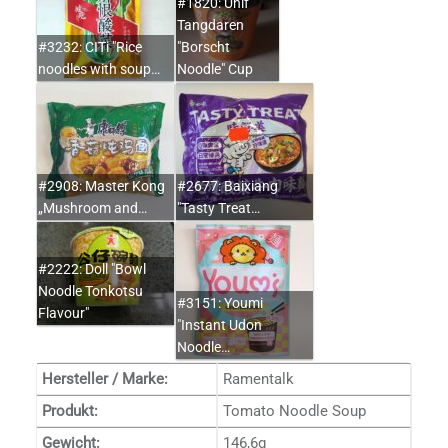
#1820: Unif
Tangdaren
#3232: CITi "Rice
"Borscht
noodles with soup…
Noodle" Cup
#2908: Master Kong
#2677: Baixiang
„Mushroom and…
"Tasty Treat…
#2222: Doll "Bowl
Noodle Tonkotsu
#3151: Youmi
Flavour"
"Instant Udon
Noodle…
Hersteller / Marke:
Ramentalk
Produkt:
Tomato Noodle Soup
Gewicht:
146,6g