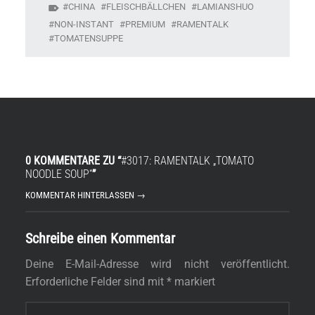
CHINA
FLEISCHBÄLLCHEN
LAMIANSHUO
NON-INSTANT
PREMIUM
RAMENTALK
TOMATENSUPPE
0 KOMMENTARE ZU “
#3017: RAMENTALK „TOMATO
NOODLE SOUP“
”
KOMMENTAR HINTERLASSEN →
Schreibe einen Kommentar
Deine E-Mail-Adresse wird nicht veröffentlicht.
Erforderliche Felder sind mit
*
markiert
Kommentar
*