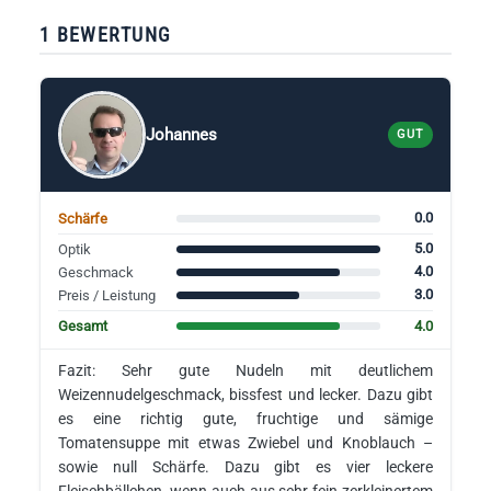
1 BEWERTUNG
Johannes
GUT
0.0
Schärfe
5.0
Optik
4.0
Geschmack
3.0
Preis / Leistung
4.0
Gesamt
Fazit: Sehr gute Nudeln mit deutlichem
Weizennudelgeschmack, bissfest und lecker. Dazu gibt
es eine richtig gute, fruchtige und sämige
Tomatensuppe mit etwas Zwiebel und Knoblauch –
sowie null Schärfe. Dazu gibt es vier leckere
Fleischbällchen, wenn auch aus sehr fein zerkleinertem