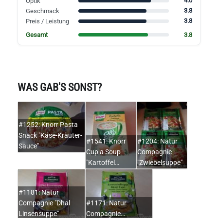
4.0
Optik
3.8
Geschmack
3.8
Preis / Leistung
3.8
Gesamt
WAS GAB'S SONST?
#1252: Knorr Pasta
Snack "Käse-Kräuter-
#1541: Knorr
#1204: Natur
Sauce"
Cup a Soup
Compagnie
"Kartoffel…
"Zwiebelsuppe"
#1181: Natur
Compagnie "Dhal
#1171: Natur
Linsensuppe"
Compagnie…