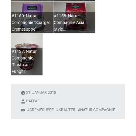
#1160: Natur
#1158: Natur
Compagnie "Spargel
Compagnie Asia
Cremesuppe"
Style…
#1137: Natur
Compagnie
"Pasta ai
Funghi"
21. JANUAR 2018
RAFFAEL
CREMESUPPE
KRÄUTER
NATUR COMPAGNIE