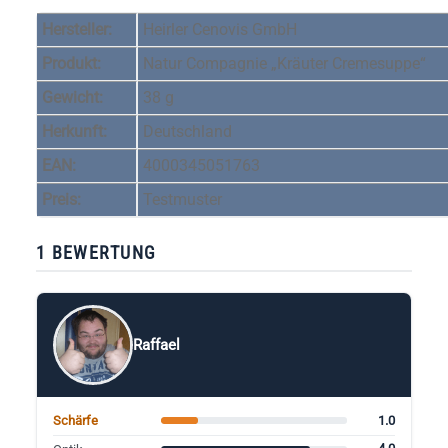
Hersteller:
Heirler Cenovis GmbH
Produkt:
Natur Compagnie „Kräuter Cremesuppe“
Gewicht:
38 g
Herkunft:
Deutschland
EAN:
4000345051763
Preis:
Testmuster
1 BEWERTUNG
Raffael
1.0
Schärfe