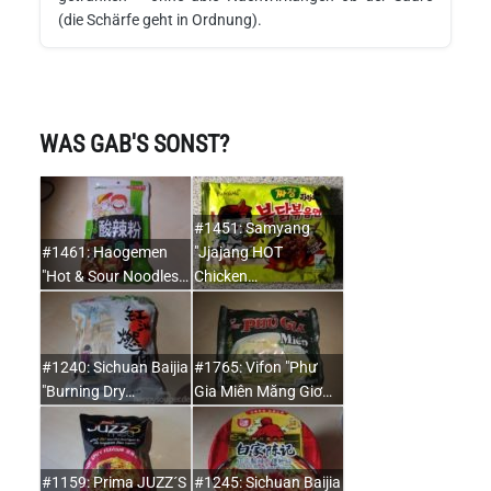
(die Schärfe geht in Ordnung).
WAS GAB'S SONST?
#1451: Samyang
#1461: Haogemen
"Jjajang HOT
"Hot & Sour Noodles…
Chicken…
#1240: Sichuan Baijia
#1765: Vifon "Phư
"Burning Dry…
Gia Miên Măng Giơ…
#1159: Prima JUZZ´S
#1245: Sichuan Baijia