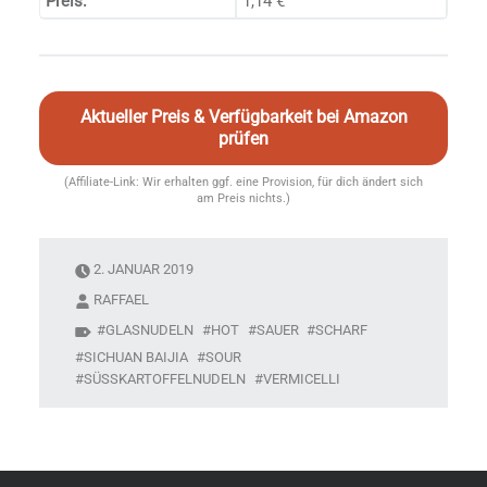
Preis:
1,14 €
Aktueller Preis & Verfügbarkeit bei Amazon
prüfen
(Affiliate-Link: Wir erhalten ggf. eine Provision, für dich ändert sich
am Preis nichts.)
2. JANUAR 2019
RAFFAEL
GLASNUDELN
HOT
SAUER
SCHARF
SICHUAN BAIJIA
SOUR
SÜSSKARTOFFELNUDELN
VERMICELLI