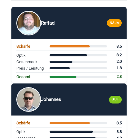
Raffael
NAJA
3.5
Schärfe
3.2
Optik
2.0
Geschmack
1.8
Preis / Leistung
2.3
Gesamt
Johannes
GUT
3.5
Schärfe
3.8
Optik