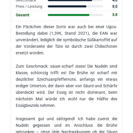
4.0
Geschmack
3.5
Preis / Leistung
3.8
Gesamt
Ein Päckchen dieser Sorte war auch bei einer Ugou-
Bestellung dabei (1,39€, Stand 2021), die EAN war
unverändert, lediglich die symbolische Süßkartoffel auf
der Vorderseite der Tüte ist durch zwei Chilischoten
ersetzt worden.
Zum Geschmack: sauer-scharf isses! Die Nudeln sind
klasse, schlonzig trifft es! Die Brühe ist scharf mit
deutlicher Szechuanpfeffernote, anfangs ein etwas
erdiger Unterton, der dann aber von Säure und Schärfe
überdeckt wird. Der Essig ist recht dominant, beim
nächsten Mal würde ich wohl nur die Hälfte des
Essigbeutels nehmen.
Insgesamt gut und sättigend! Ich habe zuerst die
Nudeln gegessen und im Anschluss die Brühe
getrunken – ohne üble Nachwirkungen ob der Säure