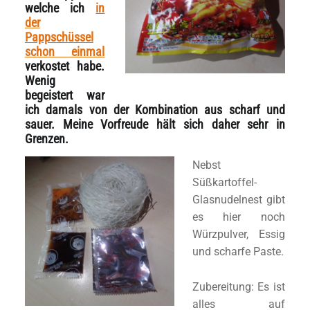
welche ich
in
der
Pappschüssel
schon einmal
verkostet habe.
Wenig
begeistert war
ich damals von der Kombination aus scharf und
sauer. Meine Vorfreude hält sich daher sehr in
Grenzen.
Nebst
Süßkartoffel-
Glasnudelnest gibt
es hier noch
Würzpulver, Essig
und scharfe Paste.
Zubereitung: Es ist
alles auf