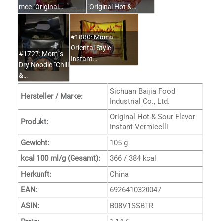
mee "Original…
"Original Hot &…
#1880: Mama
Oriental Style
#1727: Mom´s
Instant…
Dry Noodle "Chili
&…
Sichuan Baijia Food
Hersteller / Marke:
Industrial Co., Ltd.
Original Hot & Sour Flavor
Produkt:
Instant Vermicelli
Gewicht:
105 g
kcal 100 ml/g (Gesamt):
366 / 384 kcal
Herkunft:
China
EAN:
6926410320047
ASIN:
B08V1SSBTR