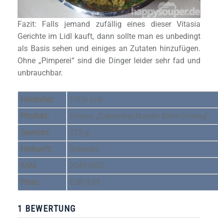
Fazit: Falls jemand zufällig eines dieser Vitasia
Gerichte im Lidl kauft, dann sollte man es unbedingt
als Basis sehen und einiges an Zutaten hinzufügen.
Ohne „Pimperei“ sind die Dinger leider sehr fad und
unbrauchbar.
Hersteller:
?/Für Lidl
Produkt:
Vitasia „Gebratene Nudeln Bami Goreng“
Gewicht:
125 g
Herkunft:
Schweiz
EAN:
20415952
Preis:
EUR 0,99
1 BEWERTUNG