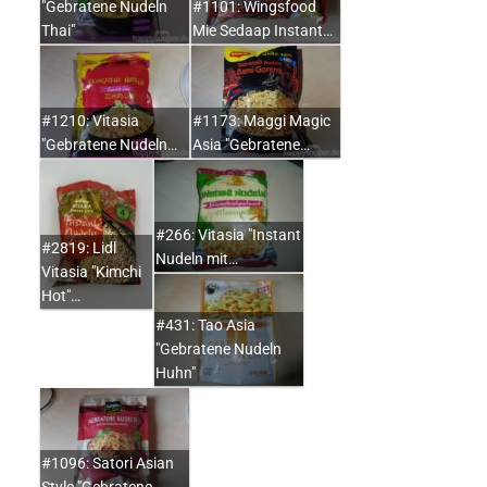
"Gebratene Nudeln
#1101: Wingsfood
Thai"
Mie Sedaap Instant…
#1210: Vitasia
#1173: Maggi Magic
"Gebratene Nudeln…
Asia "Gebratene…
#266: Vitasia "Instant
#2819: Lidl
Nudeln mit…
Vitasia "Kimchi
Hot"…
#431: Tao Asia
"Gebratene Nudeln
Huhn"
#1096: Satori Asian