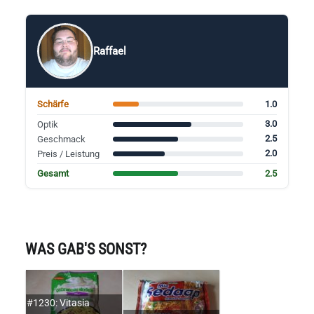
Raffael
1.0
Schärfe
3.0
Optik
2.5
Geschmack
2.0
Preis / Leistung
2.5
Gesamt
WAS GAB'S SONST?
#1230: Vitasia