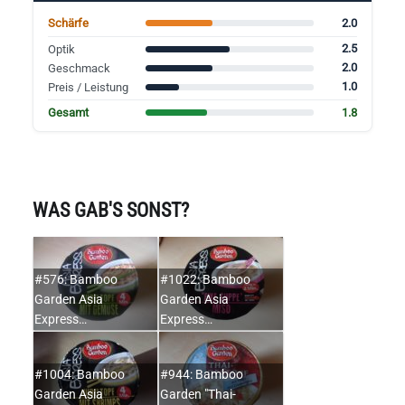
2.0
Schärfe
2.5
Optik
2.0
Geschmack
1.0
Preis / Leistung
1.8
Gesamt
WAS GAB'S SONST?
#576: Bamboo
#1022: Bamboo
Garden Asia
Garden Asia
Express…
Express…
#1004: Bamboo
#944: Bamboo
Garden Asia
Garden "Thai-