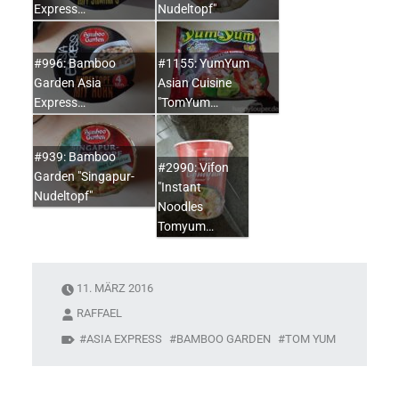
Express…
Nudeltopf"
#996: Bamboo
#1155: YumYum
Garden Asia
Asian Cuisine
Express…
"TomYum…
#939: Bamboo
#2990: Vifon
Garden "Singapur-
"Instant
Nudeltopf"
Noodles
Tomyum…
11. MÄRZ 2016
RAFFAEL
ASIA EXPRESS
BAMBOO GARDEN
TOM YUM