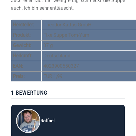
auch eher fad. Ein wenig erdig schmeckt die Suppe
auch. Ich bin sehr enttäuscht.
Hersteller:
Theodor Kattus GmbH
Produkt:
Fixe Suppe Tom-Yum
Gewicht:
37 g
Herkunft:
Deutschland
EAN:
4023900550327
Preis:
EUR 1,99
1 BEWERTUNG
Raffael