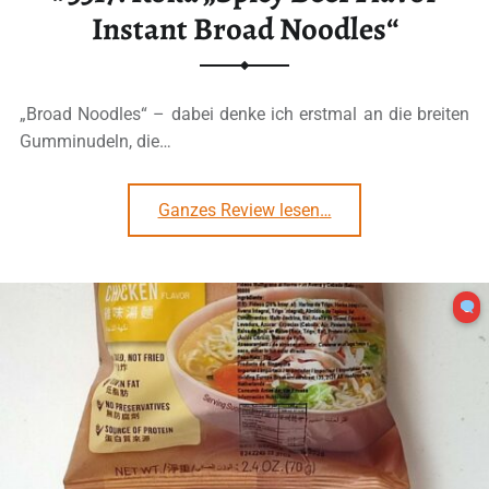
Instant Broad Noodles“
„Broad Noodles“ – dabei denke ich erstmal an die breiten
Gumminudeln, die…
“#3317: Koka „Spicy Beef Flavor Instant Broad Noodles“”
Ganzes Review lesen
…
0