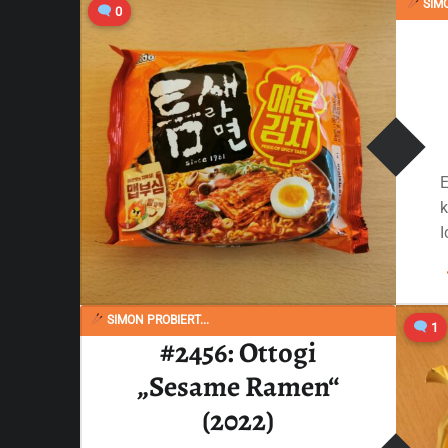
SIMO
0
SIMON PROBIERT...
1
#2456: Ottogi
„Sesame Ramen“
(2022)