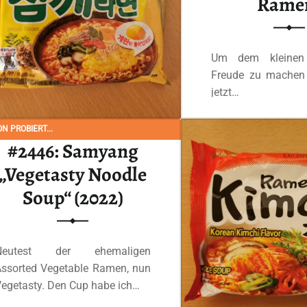
Rame
Um dem kleinen 
Freude zu machen 
jetzt…
N PROBIERT...
Ganzes Review
#2446: Samyang
„Vegetasty Noodle
Soup“ (2022)
Neutest der ehemaligen
Assorted Vegetable Ramen, nun
egetasty. Den Cup habe ich…