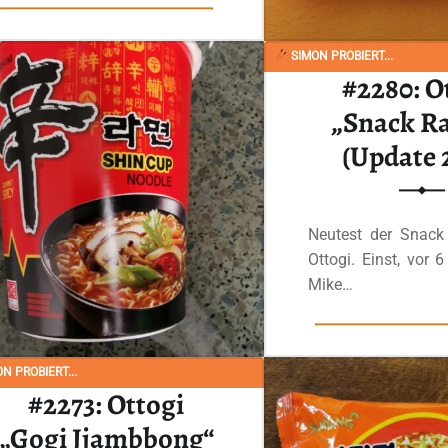
“#2446: Samyang „Vegetasty Noodle Soup“ (2022)”
Ganzes Review lesen
…
SIMON PROBIERT...
#2280: O
„Snack R
(Update 
Neutest der Snac
Ottogi. Einst, vor 
Mike…
Ganzes Review
N PROBIERT...
#2273: Ottogi
„Gogi Jjambbong“