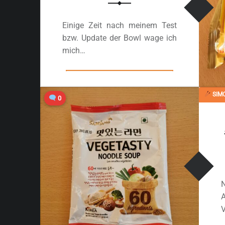
Einige Zeit nach meinem Test
bzw. Update der Bowl wage ich
mich…
“#2456: Ottogi „Sesame Ramen“ (2022)”
Ganzes Review lesen
…
SIMO
0
V