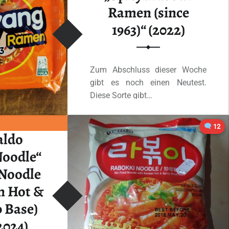
Ramen (since
1963)“ (2022)
Zum Abschluss dieser Woche
gibt es noch einen Neutest.
Diese Sorte gibt…
“#2271: Samyang „Spicy Flavour Ramen (since 1963)“ (2022)”
12
Ganzes Review lesen
…
aldo
Noodle“
 Noodle
n Hot &
 Base)
2024)