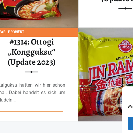
Heute gibt es eine t
süß-scharfe ko
AEL PROBIERT...
Nudelsuppe, wel
#1314: Ottogi
Namen…
„Kongguksu“
(Update 2023)
Ganzes Review
alguksu hatten wir hier schon
mal. Dabei handelt es sich um
Nudeln…
Wir
“#1314: Ottogi „Kongguksu“ (Update 2023)”
Ganzes Review lesen
…