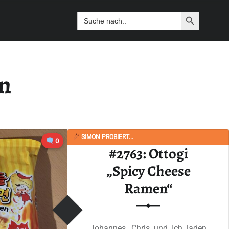
Search Butto
Search
for:
n
SIMON PROBIERT...
0
#2763: Ottogi
„Spicy Cheese
Ramen“
Johannes, Chris und Ich laden