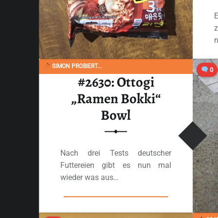
n
d
SIMON PROBIERT...
0
#2630: Ottogi
„Ramen Bokki“
Bowl
Nach drei Tests deutscher
Futtereien gibt es nun mal
wieder was aus…
“#2630: Ottogi „Ramen Bokki“ Bowl”
Ganzes Review lesen
…