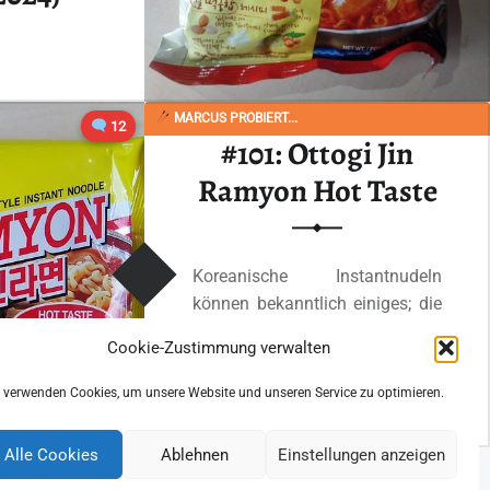
raditionelle,
reanische
MARCUS PROBIERT...
12
che auf dem
#101: Ottogi Jin
Ramyon Hot Taste
 lesen
…
“#1318: Paldo „Rabokki Noodle“ (Stir Fried Noodle with Korean Hot & Spicy Soup Base) (Update 2024)”
Koreanische Instantnudeln
können bekanntlich einiges; die
bereits getesteten Varianten von
Cookie-Zustimmung verwalten
Ottogi waren…
 verwenden Cookies, um unsere Website und unseren Service zu optimieren.
“#101: Ottogi Jin Ramyon Hot Taste”
Ganzes Review lesen
…
Alle Cookies
Ablehnen
Einstellungen anzeigen