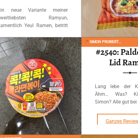
Ein neue Variante meiner
zweitliebsten Ramyun,
amentlich Yeul Ramen, betritt
ie Bühne.…
SIMON PROBIERT...
#2540: Pald
“#2940: Ottogi „Mayeol Ramen (Garlic & Pepper Yeul Ramen)“”
Ganzes Review lesen
…
Lid Ra
Lang lebe der Kö
Ähm… Was? Köni
Simon? Alle gut bei
Ganzes Review