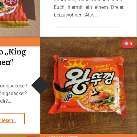
Euch hiermit ein einem Dreier
beizuwohnen. Also…
“#2763: Ottogi „Spicy Cheese Ramen“”
Ganzes Review lesen
…
3
o „King
men“
nigsdeckel!
gsdeckel?
 dir?…
“#2540: Paldo „King Lid Ramen“”
 lesen
…