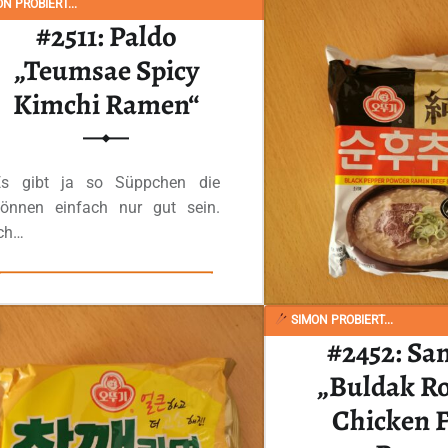
N PROBIERT...
#2511: Paldo
„Teumsae Spicy
Kimchi Ramen“
Es gibt ja so Süppchen die
können einfach nur gut sein.
Ich…
“#2511: Paldo „Teumsae Spicy Kimchi Ramen“”
Ganzes Review lesen
…
SIMON PROBIERT...
#2452: S
„Buldak R
Chicken F