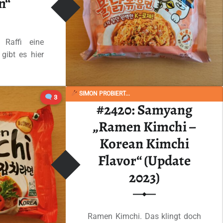
n“
Raffi eine
gibt es hier
SIMON PROBIERT...
“#2452: Samyang „Buldak Rosé Hot Chicken Flavor Ramen“”
3
 lesen
…
#2420: Samyang
„Ramen Kimchi –
Korean Kimchi
Flavor“ (Update
2023)
Ramen Kimchi. Das klingt doch