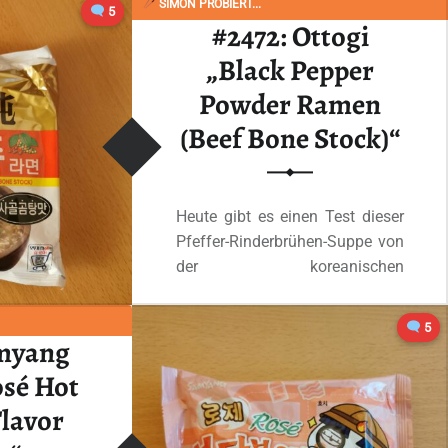
SIMON PROBIERT...
5
#2472: Ottogi
„Black Pepper
Powder Ramen
(Beef Bone Stock)“
Heute gibt es einen Test dieser
Pfeffer-Rinderbrühen-Suppe von
der koreanischen
Nudelschmiede Ottogi.…
5
amyang
“#2472: Ottogi „Black Pepper Powder Ramen (Beef Bone Stock)“”
Ganzes Review lesen
…
osé Hot
lavor