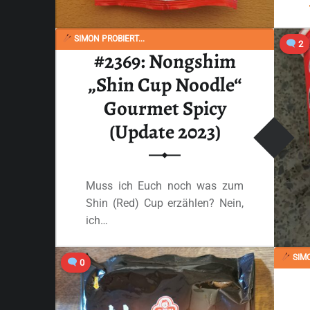
SIMON PROBIERT...
2
#2369: Nongshim
„Shin Cup Noodle“
Gourmet Spicy
(Update 2023)
Muss ich Euch noch was zum
Shin (Red) Cup erzählen? Nein,
ich…
SIMO
“#2369: Nongshim „Shin Cup Noodle“ Gourmet Spicy (Update 2023)”
0
Ganzes Review lesen
…