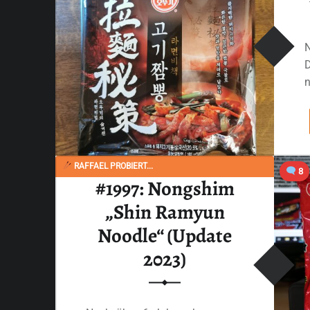
n
RAFFAEL PROBIERT...
8
#1997: Nongshim
„Shin Ramyun
Noodle“ (Update
2023)