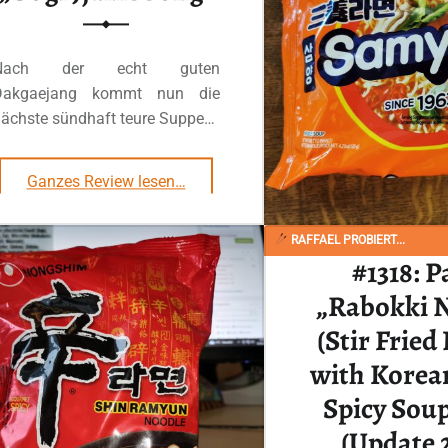
Nach der echt guten
Dakgaejang kommt nun die
ächste sündhaft teure Suppe…
“#2273: Ottogi „Gogi Jjambbong“”
Ganzes Review lesen
…
RAFFAEL PROBIERT...
#1318: P
„Rabokki 
(Stir Fried
with Korea
Spicy Soup
(Update 