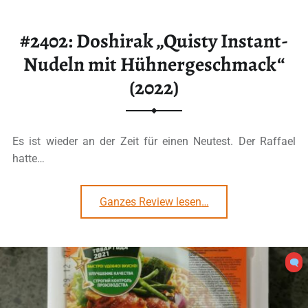
#2402: Doshirak „Quisty Instant-
Nudeln mit Hühnergeschmack“
(2022)
Es ist wieder an der Zeit für einen Neutest. Der Raffael
hatte…
“#2402: Doshirak „Quisty Instant-Nudeln mit Hühnergeschmack“ (2022)”
Ganzes Review lesen
…
0