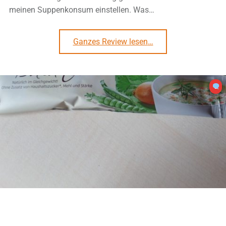
meinen Suppenkonsum einstellen. Was…
“#1064: Gefro Balance „Suppen-Pause El Gazpacho“”
Ganzes Review lesen
…
0