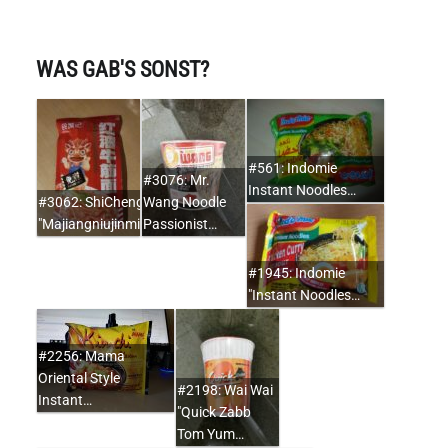
WAS GAB'S SONST?
#561: Indomie
#3076: Mr.
Instant Noodles…
#3062: ShiChengJi
Wang Noodle
"Majiangniujinmian…
Passionist…
#1945: Indomie
"Instant Noodles…
#2256: Mama
Oriental Style
#2198: Wai Wai
Instant…
"Quick Zabb
Tom Yum…