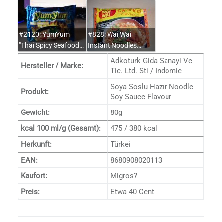
#2120: YumYum
#828: Wai Wai
"Thai Spicy Seafood…
Instant Noodles…
Adkoturk Gida Sanayi Ve
Hersteller / Marke:
Tic. Ltd. Sti / Indomie
Soya Soslu Hazır Noodle
Produkt:
Soy Sauce Flavour
Gewicht:
80g
kcal 100 ml/g (Gesamt):
475 / 380 kcal
Herkunft:
Türkei
EAN:
8680908020113
Kaufort:
Migros?
Preis:
Etwa 40 Cent