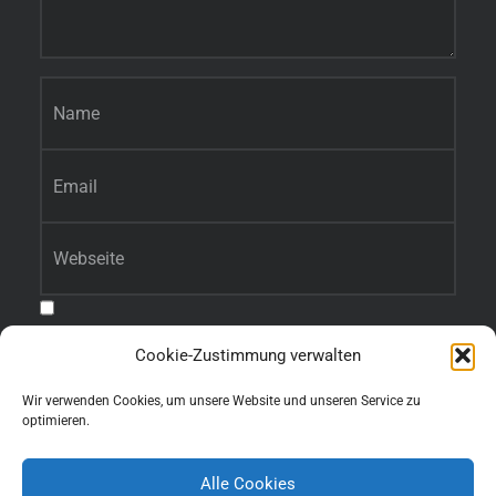
Name
*
E-Mail-Adresse
*
Website
Benachrichtige mich über nachfolgende Kommentare via E-Mail.
Cookie-Zustimmung verwalten
Benachrichtige mich über neue Beiträge via E-Mail.
Wir verwenden Cookies, um unsere Website und unseren Service zu
s
optimieren.
Alle Cookies