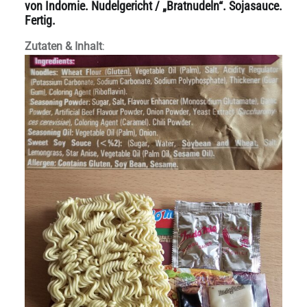
von Indomie. Nudelgericht / „Bratnudeln“. Sojasauce.
Fertig.
Zutaten & Inhalt
: