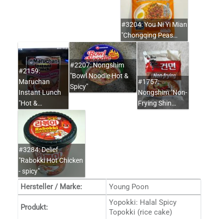
#3204: You Ni Yi Mian
"Chongqing Peas…
#2207: Nongshim
#2159:
"Bowl Noodle Hot &
Maruchan
#1757:
Spicy"
Instant Lunch
Nongshim "Non-
"Hot &…
Frying Shin…
#3284: Delief
"Rabokki Hot Chicken
- spicy"
Hersteller / Marke:
Young Poon
Yopokki: Halal Spicy
Produkt:
Topokki (rice cake)