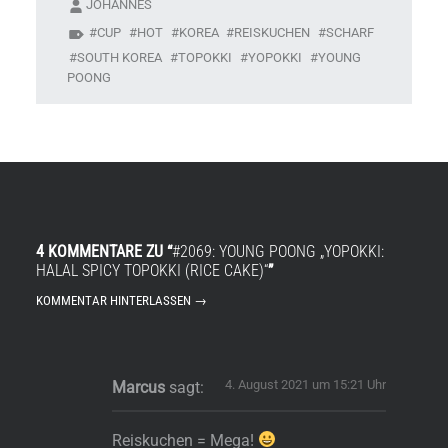
JOHANNES
CUP
HOT
KOREA
REISKUCHEN
SCHARF
SOUTH KOREA
TOPOKKI
YOPOKKI
YOUNG
POONG
4 KOMMENTARE ZU “
#2069: YOUNG POONG „YOPOKKI:
HALAL SPICY TOPOKKI (RICE CAKE)“
”
KOMMENTAR HINTERLASSEN →
4. August 2021 um 15:21 Uhr
Marcus
sagt:
Reiskuchen = Mega!