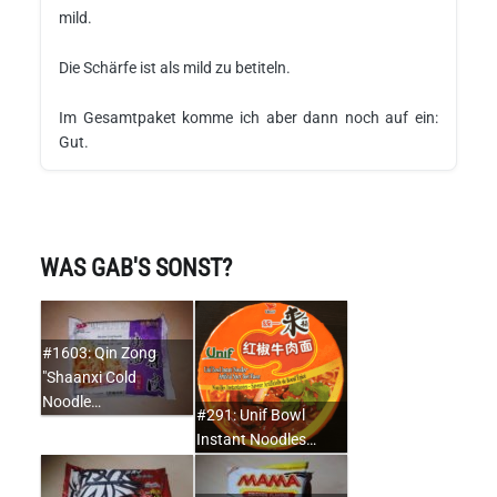
mild.
Die Schärfe ist als mild zu betiteln.
Im Gesamtpaket komme ich aber dann noch auf ein:
Gut.
WAS GAB'S SONST?
#1603: Qin Zong
"Shaanxi Cold
Noodle…
#291: Unif Bowl
Instant Noodles…