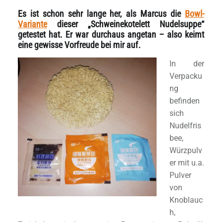
Es ist schon sehr lange her, als Marcus die
Bowl-
Variante
dieser „Schweinekotelett Nudelsuppe“
getestet hat. Er war durchaus angetan – also keimt
eine gewisse Vorfreude bei mir auf.
In der
Verpacku
ng
befinden
sich
Nudelfris
bee,
Würzpulv
er mit u.a.
Pulver
von
Knoblauc
h,