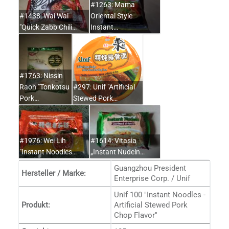
#1263: Mama
#1438: Wai Wai
Oriental Style
"Quick Zabb Chili…
Instant…
#1763: Nissin
Raoh "Tonkotsu
#297: Unif "Artificial
Pork…
Stewed Pork…
#1976: Wei Lih
#1614: Vitasia
"Instant Noodles…
„Instant Nudeln…
Guangzhou President
Hersteller / Marke:
Enterprise Corp. / Unif
Unif 100 "Instant Noodles -
Produkt:
Artificial Stewed Pork
Chop Flavor"