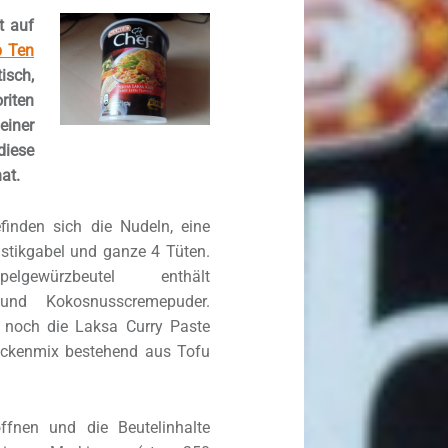
t auf
p Ten
isch,
riten
einer
iese
at.
finden sich die Nudeln, eine
stikgabel und ganze 4 Tüten.
lgewürzbeutel enthält
 und Kokosnusscremepuder.
 noch die Laksa Curry Paste
ockenmix bestehend aus Tofu
ffnen und die Beutelinhalte