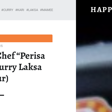
#1285: MAMEE CHEF “PERISA LAKSA KARI” (C
HAPP
CURRY
KARI
LAKSA
MAMEE
Unabhängig, brühwarm und ohne Gnade.
/5
hef “Perisa
Curry Laksa
ur)