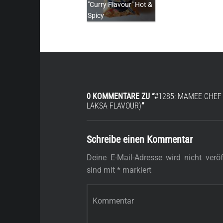
"Curry Flavour" Hot &
Spicy
0 KOMMENTARE ZU “
#1285: MAMEE CHEF 
LAKSA FLAVOUR)
”
Schreibe einen Kommentar
Deine E-Mail-Adresse wird nicht veröff
sind mit
*
markiert
Kommentar
*