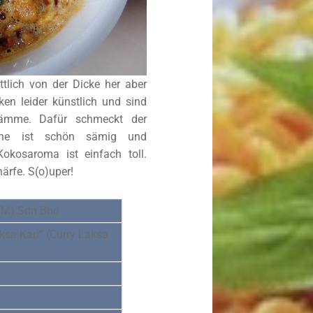
ttlich von der Dicke her aber
en leider künstlich und sind
ämme. Dafür schmeckt der
rühe ist schön sämig und
okosaroma ist einfach toll.
ärfe. S(o)uper!
(M) Sdn Bhd
sa Kari” (Curry Laksa