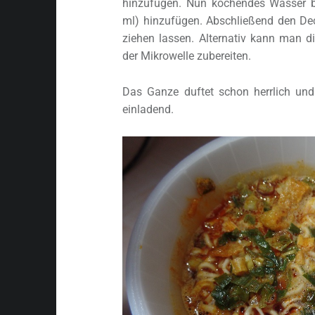
hinzufügen. Nun kochendes Wasser b
ml) hinzufügen. Abschließend den De
ziehen lassen. Alternativ kann man 
der Mikrowelle zubereiten.
Das Ganze duftet schon herrlich und
einladend.