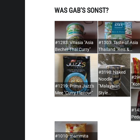
WAS GAB'S SONST?
#1283: Vitasia "Asia
#1303: Taste of Asia
Becher Thai Curry"
Thailand "Reis &…
#3198: Naked
#29
Noodle
"Ko
#1219: Prima Juzz's
"Malaysian
Mee "Curry Flavour"
Style…
#143
Peda
#1010: mammita