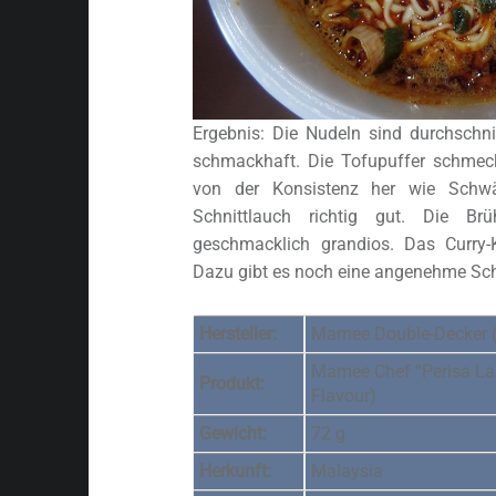
Ergebnis: Die Nudeln sind durchschni
schmackhaft. Die Tofupuffer schmeck
von der Konsistenz her wie Schw
Schnittlauch richtig gut. Die B
geschmacklich grandios. Das Curry-K
Dazu gibt es noch eine angenehme Sch
Hersteller:
Mamee Double-Decker 
Mamee Chef “Perisa Lak
Produkt:
Flavour)
Gewicht:
72 g
Herkunft:
Malaysia