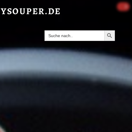
URRY LAKSA FLAVOUR) - HAPPYSOUPER.DE
0
YSOUPER.DE
Search Butto
Search
for: