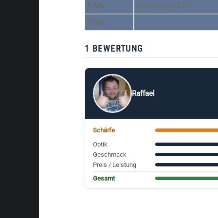
EAN:
9555022303307
Preis:
1 BEWERTUNG
Raffael
Schärfe
Optik
Geschmack
Preis / Leistung
Gesamt