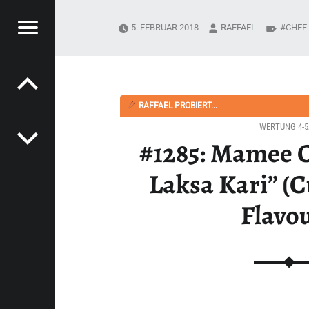
Menü
5. FEBRUAR 2018
RAFFAEL
CHEF
Post navigation
PYSOUPER.DE
SA KARI” (CURRY LAKSA FLAVOUR) - HAPPYSOUPER.DE
RAFFAEL PROBIERT...
WERTUNG 4-5
#1285: Mamee C
Laksa Kari” (
Flavo