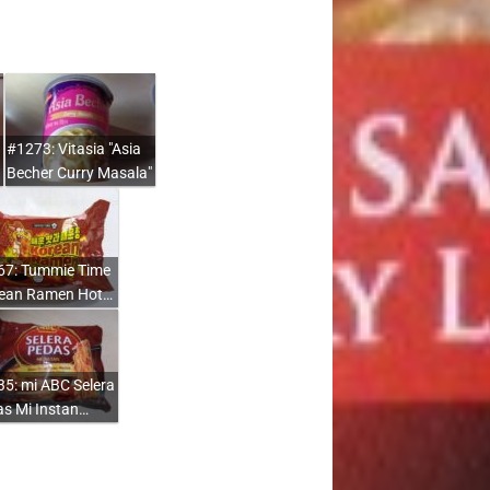
#1273: Vitasia "Asia
Becher Curry Masala"
67: Tummie Time
rean Ramen Hot…
5: mi ABC Selera
s Mi Instan…