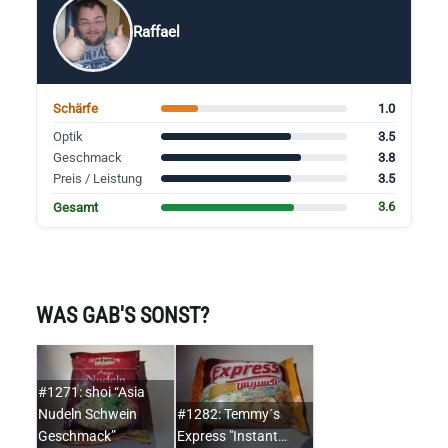
Raffael
1.0
Schärfe
3.5
Optik
3.8
Geschmack
3.5
Preis / Leistung
3.6
Gesamt
WAS GAB'S SONST?
#1271: shoi “Asia
Nudeln Schwein
#1282: Temmy´s
Geschmack”
Express "Instant…