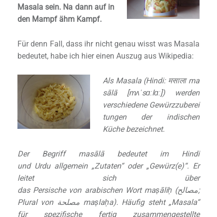
Masala sein. Na dann auf in
den Mampf ähm Kampf.
Für denn Fall, dass ihr nicht genau wisst was Masala
bedeutet, habe ich hier einen Auszug aus Wikipedia:
Als Masala (Hindi:
मसाला
ma
sālā [
mʌˈsɑːlɑː
]) werden
verschiedene Gewürzzuberei
tungen der indischen
Küche bezeichnet.
Der Begriff masālā bedeutet im Hindi
und Urdu allgemein „Zutaten“ oder „Gewürz(e)“. Er
leitet sich über
das Persische von arabischen Wort maṣāliḥ (
مصالح
;
Plural von
مصلحة
maṣlaḥa).
Häufig steht „Masala“
für spezifische fertig zusammengestellte