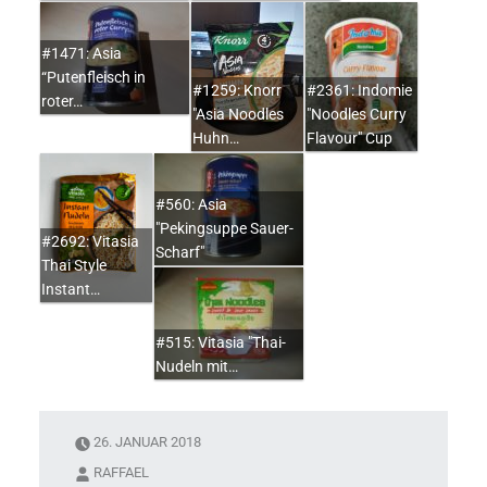
#1471: Asia
“Putenfleisch in
#1259: Knorr
#2361: Indomie
roter…
"Asia Noodles
"Noodles Curry
Huhn…
Flavour" Cup
#560: Asia
"Pekingsuppe Sauer-
#2692: Vitasia
Scharf"
Thai Style
Instant…
#515: Vitasia "Thai-
Nudeln mit…
26. JANUAR 2018
RAFFAEL