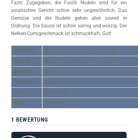
Fazit: Zugegeben, die Fusilli Nudeln sind für ein
asiatisches Gericht schon sehr ungewöhnlich. Das
Gemüse und die Nudeln gehen aber soweit in
Ordnung. Die Sauce ist schön sämig und würzig. Der
Nelken-Currygeschmack ist schmackhaft. Gut!
Hersteller:
Zamek Lebensmittelwerke GmbH
Produkt:
Vitasia „Asia Becher Curry Masala“
Gewicht:
66 g
Herkunft:
Deutschland
EAN:
20387334
Preis:
EUR 0,59
1 BEWERTUNG