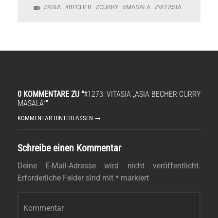
ASIA
BECHER
CURRY
MASALA
VITASIA
0 KOMMENTARE ZU “
#1273: VITASIA „ASIA BECHER CURRY
MASALA“
”
KOMMENTAR HINTERLASSEN →
Schreibe einen Kommentar
Deine E-Mail-Adresse wird nicht veröffentlicht.
Erforderliche Felder sind mit
*
markiert
Kommentar
*