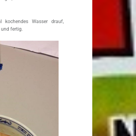
ml kochendes Wasser drauf,
und fertig.