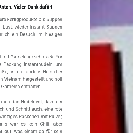
Anton. Vielen Dank dafür!
ere Fertigprodukte als Suppen
r Lust, wieder Instant Suppen
rlich ein Besuch im hiesigen
i mit Garnelengeschmack. Für
ke Packung Instantnudeln, um
ße, in die andere Hersteller
n Vietnam hergestellt und soll
 Garnelen enthalten.
inen das Nudelnest, dazu ein
 und Schnittlauch, eine rote
 winziges Päckchen mit Pulver,
lls war es kein Chili, aber
ht gut, was einem da für sein