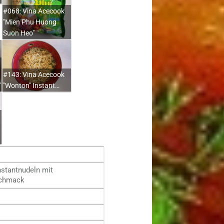
#068: Vina Acecook
"Mien Phu Huong
Suon Heo"
#143: Vina Acecook
"
"Wonton" Instant…
nstantnudeln mit
schmack