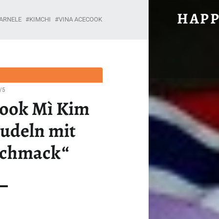
#628: VINA ACECOOK MÌ KIM CHI „INSTANTNUDELN
HAPP
ARNELE
KIMCHI
VINA ACECOOK
Unabhängig, brühwarm und ohne Gnade.
/5
cook Mì Kim
nudeln mit
schmack“