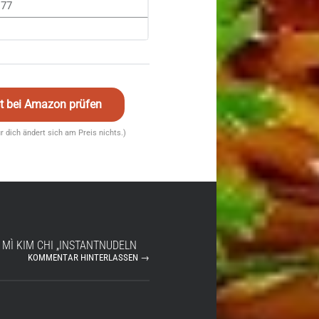
177
eit bei Amazon prüfen
für dich ändert sich am Preis nichts.)
 MÌ KIM CHI „INSTANTNUDELN
KOMMENTAR HINTERLASSEN →