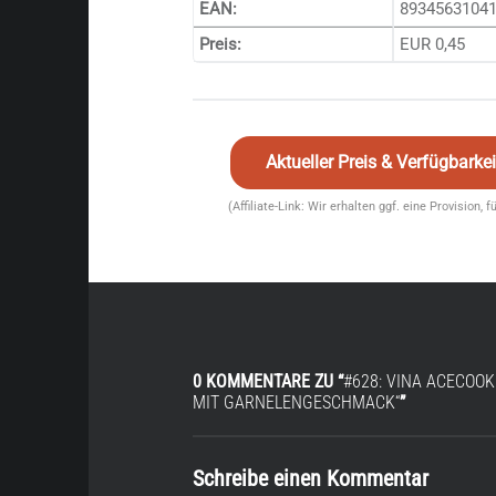
EAN:
8934563104
Preis:
EUR 0,45
Aktueller Preis & Verfügbark
(Affiliate-Link: Wir erhalten ggf. eine Provision, 
0 KOMMENTARE ZU “
#628: VINA ACECOOK
MIT GARNELENGESCHMACK“
”
Schreibe einen Kommentar