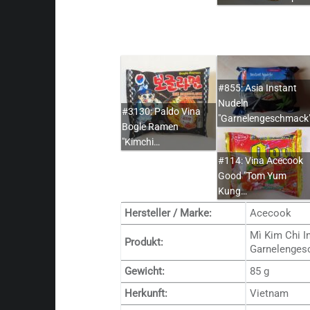
#855: Asia Instant
Nudeln
#3130: Paldo Vina
"Garnelengeschmack
Bogle Ramen
"Kimchi…
#114: Vina Acecook
Good "Tom Yum
Kung…
Hersteller / Marke:
Acecook
Mì Kim Chi I
Produkt:
Garnelenge
Gewicht:
85 g
Herkunft:
Vietnam