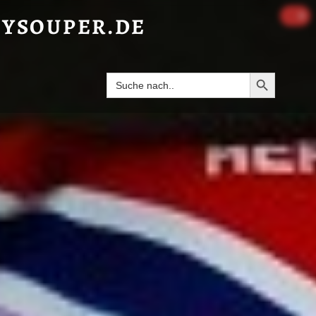
 MIT GARNELENGESCHMACK“ - HAPPYSOUPER.DE
0
YSOUPER.DE
Search Butto
Search
for: