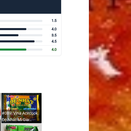
1.5
4.0
3.5
4.5
4.0
#089: Vina Acecook
Đệ Nhất Mì Gia…