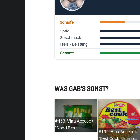
Schärfe
Optik
Geschmack
Preis / Leistung
Gesamt
WAS GAB'S SONST?
#463: Vina Acecook
"Good Bean…
#190: Vina Acecook
"Best Cook Shrimp…