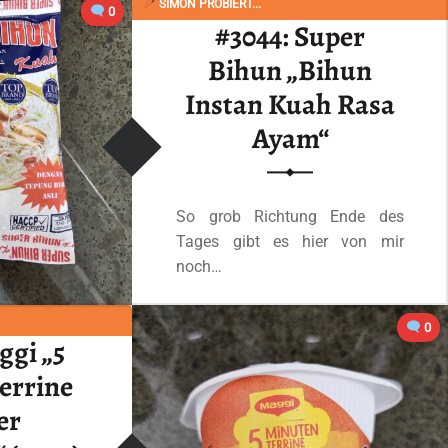
SIMON PROBIERT...
“#3053: Nudo „Noodle Tavuk Cesnili Chicken Seasoning“ Cup”
0
 lesen
…
#3044: Super
Bihun „Bihun
Instan Kuah Rasa
Ayam“
So grob Richtung Ende des
Tages gibt es hier von mir
noch…
“#3044: Super Bihun „Bihun Instan Kuah Rasa Ayam“”
0
Ganzes Review lesen
…
ggi „5
errine
er