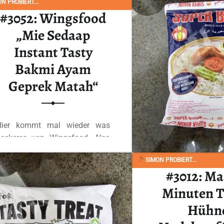
N PROBIERT...
Ganzes Review
#3052: Wingsfood
„Mie Sedaap
Instant Tasty
Bakmi Ayam
Geprek Matah“
Hier kommt mal wieder was
Leckeres von Wingsfood. Also
zumindest wenn man…
SIMON PROBIERT...
#3012: Ma
“#3052: Wingsfood „Mie Sedaap Instant Tasty Bakmi Ayam Geprek Matah“”
Ganzes Review lesen
…
Minuten T
Hühn