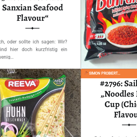
Sanxian Seafood
Ganzes Review
Flavour“
ch, oder sollte ich sagen: Wir?
ind hier doch kurzfristig ein
wenig…
SIMON PROBIERT...
“#2814: Huafeng „Instant Noodles Sanxian Seafood Flavour“”
Ganzes Review lesen
…
#2796: Sa
„Noodles 
Cup (Ch
Flavou