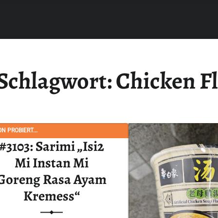
Schlagwort:
Chicken F
N PROBIERT...
#3103: Sarimi „Isi2
Mi Instan Mi
Goreng Rasa Ayam
Kremess“