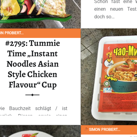
Schon fast eine
einen neuen Tes
doch so…
N PROBIERT...
Ganzes Review
#2795: Tummie
Time „Instant
Noodles Asian
Style Chicken
Flavour“ Cup
Die Bauchzeit schlägt / ist
zurück. Diesen, sowie einen
nderen Becher, habe…
SIMON PROBIERT...