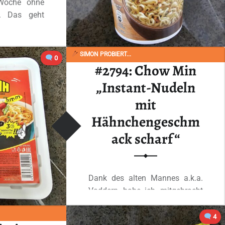
 Woche ohne
t. Das geht
SIMON PROBIERT...
“#2796: Saikebon „Noodles Pollo“ Cup (Chicken Flavour)”
0
 lesen
…
#2794: Chow Min
„Instant-Nudeln
mit
Hähnchengeschm
ack scharf“
Dank des alten Mannes a.k.a.
Vaddern, habe ich, mitgebracht
aus seinem
Lieblingsgrabbelladen,…
4