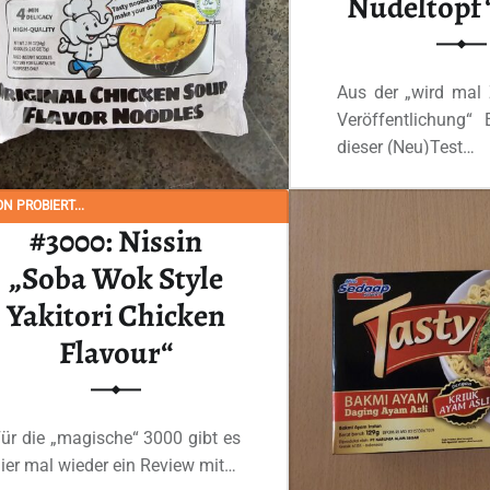
Nudeltopf“
Aus der „wird mal Z
Veröffentlichung“
dieser (Neu)Test…
N PROBIERT...
Ganzes Review
#3000: Nissin
„Soba Wok Style
Yakitori Chicken
Flavour“
ür die „magische“ 3000 gibt es
ier mal wieder ein Review mit…