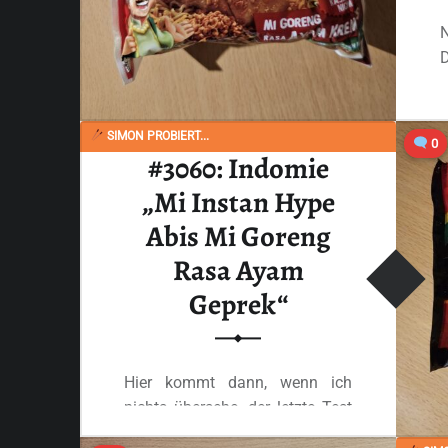
N
D
SIMON PROBIERT...
0
#3060: Indomie
„Mi Instan Hype
Abis Mi Goreng
Rasa Ayam
Geprek“
Hier kommt dann, wenn ich
nichts übersehe, der letzte Test
aus der…