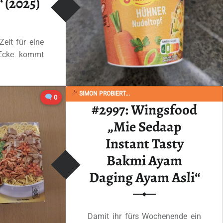
 (2025)
eit für eine
 Ecke kommt
SIMON PROBIERT...
“#3012: Maggi „5 Minuten Terrine Hühner Nudeltopf“ (2025)”
0
 lesen
…
#2997: Wingsfood
„Mie Sedaap
Instant Tasty
Bakmi Ayam
Daging Ayam Asli“
Damit ihr fürs Wochenende ein