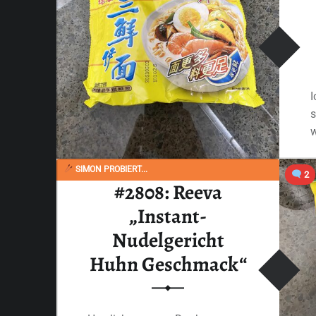
I
s
SIMON PROBIERT...
2
#2808: Reeva
„Instant-
Nudelgericht
Huhn Geschmack“