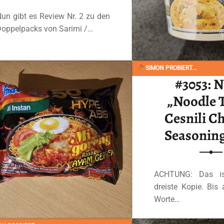
un gibt es Review Nr. 2 zu den
oppelpacks von Sarimi /…
“#3103: Sarimi „Isi2 Mi Instan Mi Goreng Rasa Ayam Kremess“”
Ganzes Review lesen
…
SIMON PROBIERT...
#3053: 
„Noodle 
Cesnili C
Seasonin
ACHTUNG: Das is
dreiste Kopie. Bis 
Worte…