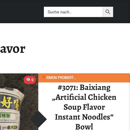
Search Butto
Search
for:
lavor
SIMON PROBIERT...
0
#3071: Baixiang
„Artificial Chicken
Soup Flavor
Instant Noodles“
Bowl