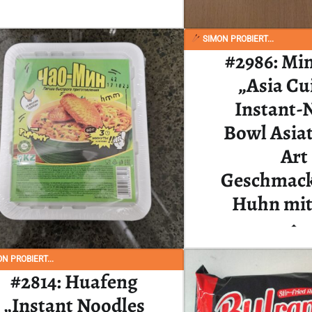
“#3000: Nissin „Soba Wok Style Yakitori Chicken Flavour“”
Ganzes Review lesen
…
SIMON PROBIERT...
#2986: Mi
„Asia Cu
Instant-
Bowl Asiat
Art
Geschmack
Huhn mit 
Weihnachten ist v
N PROBIERT...
#2814: Huafeng
wieder ran an die A
chmack“”
aus…
„Instant Noodles