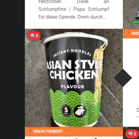
Herzlichen Dank an
Schlumpfine / Papa Schlumpf
für diese Spende. Denn durch…
“#2808: Reeva „Instant-Nudelgericht Huhn Geschmack“”
SIMO
0
Ganzes Review lesen
…
a
SIMON PROBIERT...
2