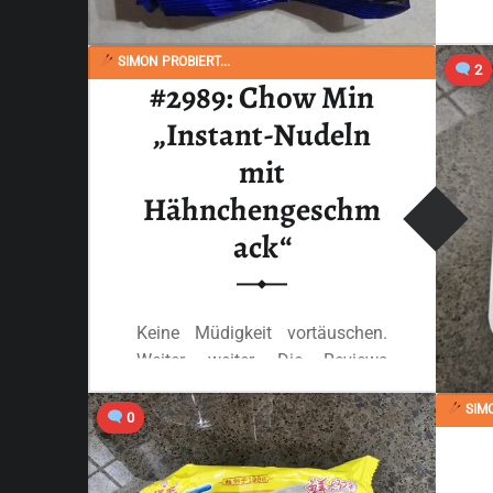
SIMON PROBIERT...
2
#2989: Chow Min
„Instant-Nudeln
mit
Hähnchengeschm
ack“
Keine Müdigkeit vortäuschen.
Weiter, weiter. Die Reviews
schreiben sich leider nicht von…
SIMO
0
“#2989: Chow Min „Instant-Nudeln mit Hähnchenges
Ganzes Review lesen
…