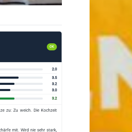
OK
2.0
3.5
3.2
3.0
3.2
nze zu: Zu weich. Die Kochzeit
ärfe mit. Wird nie sehr stark,