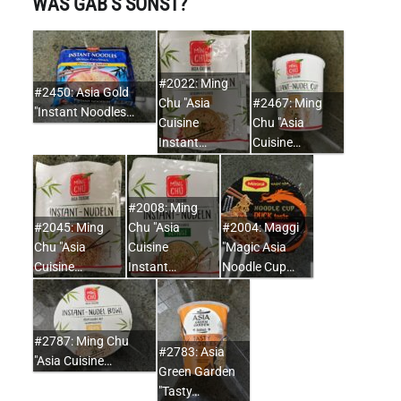
WAS GAB'S SONST?
#2022: Ming
#2450: Asia Gold
Chu "Asia
#2467: Ming
"Instant Noodles…
Cuisine
Chu "Asia
Instant…
Cuisine…
#2008: Ming
#2045: Ming
Chu "Asia
#2004: Maggi
Chu "Asia
Cuisine
"Magic Asia
Cuisine…
Instant…
Noodle Cup…
#2787: Ming Chu
#2783: Asia
"Asia Cuisine…
Green Garden
"Tasty…