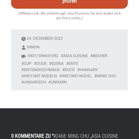
prüfen
(Affiliate-Link: Wir erhalten ggf. eine Provision, für dich ändert sich
am Preis nichts.)
24. DEZEMBER 2022
SIMON
4311596651092
ASIA CUISINE
BECHER
CUP
DUCK
EDEKA
ENTE
ENTENGESCHMACK
EUCO
HUNGARY
INSTANT NUDELN
INSTANT-NUDEL
MING CHU
UNGARISCH
UNGARN
0 KOMMENTARE ZU “
#2468: MING CHU „ASIA CUISINE