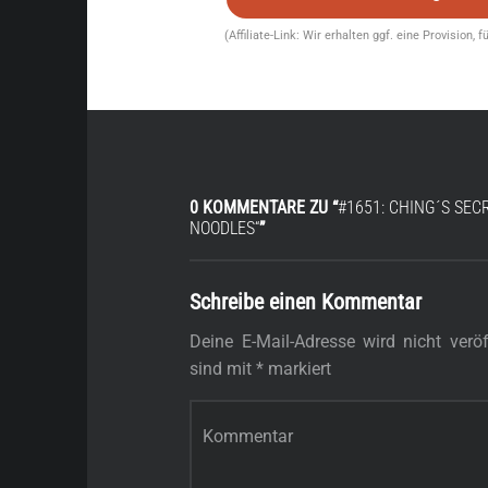
(Affiliate-Link: Wir erhalten ggf. eine Provision, 
0 KOMMENTARE ZU “
#1651: CHING´S SEC
NOODLES“
”
Schreibe einen Kommentar
Deine E-Mail-Adresse wird nicht veröff
sind mit
*
markiert
Kommentar
*