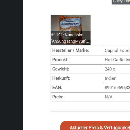
"Spicy Fl
#1191: Nongshim
"AnSungTangMyun"…
Hersteller / Marke:
Capital Foods
Produkt:
Hot Garlic I
Gewicht:
240 g
Herkunft:
Indien
EAN:
8901595963
Preis:
N/A
Aktueller Preis & Verfügbark