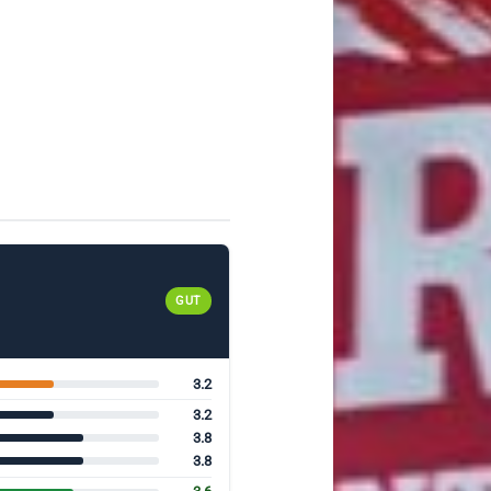
GUT
3.2
3.2
3.8
3.8