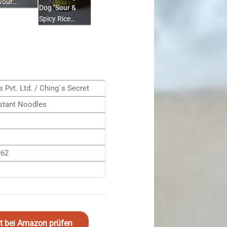
avour…
Dog "Sour &
Spicy Rice…
 Pvt. Ltd. / Ching´s Secret
nstant Noodles
362
eit bei Amazon prüfen