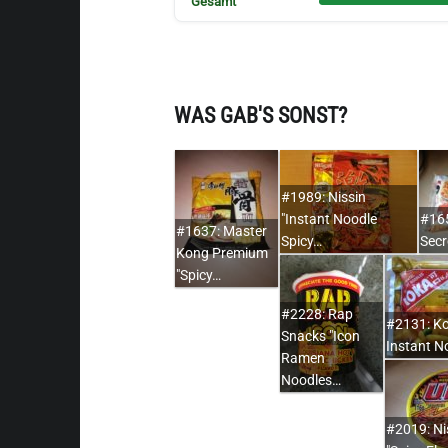
Gesamt
WAS GAB'S SONST?
#1989: Nissin
"Instant Noodle
#165
#1637: Master
Spicy…
Sec
Kong Premium
"Spicy…
#2228: Rap
#2131: Ko
Snacks "Icon
Instant N
Ramen
Noodles…
#2019: Ni