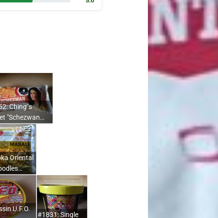
3.6
2: Ching´s
ret "Schezwan…
ka Oriental
oodles…
ssin U.F.O.
#1831: Single