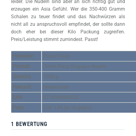
leider. Die Nudeln sind aber an sich richtig gut und
erzeugen ein Asia Gefühl. Wer die 350-400 Gramm
Schalen zu teuer findet und das Nachwürzen als
nicht all zu anspruchsvoll empfindet, der sollte dann
doch eher bei dieser Kilo Packung zugreifen.
Preis/Leistung stimmt zumindest. Passt!
Hersteller:
Plaza Foods
Produkt:
Orient Plaza Singapur Nudeln
Gewicht:
1000 g
Herkunft:
Niederlande
EAN:
8716584600520
Preis:
EUR 1,99 (im Angebot)
1 BEWERTUNG