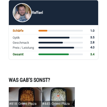
Raffael
1.0
Schärfe
3.5
Optik
2.8
Geschmack
4.0
Preis / Leistung
3.4
Gesamt
WAS GAB'S SONST?
#818: Orient Plaza
#445: Orient Plaza