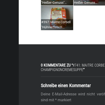
"Heißer-Genuss"…
Heißer-Genuss…
#397: Maitre Corbell
"Hühnerfleisch…
0 KOMMENTARE ZU “
#741: MAITRE CORBEL
HAMPIGNONCREMESUPPE
”
Schreibe einen Kommentar
Deine E-Mail-Adresse wird nicht veröff
sind mit
*
markiert