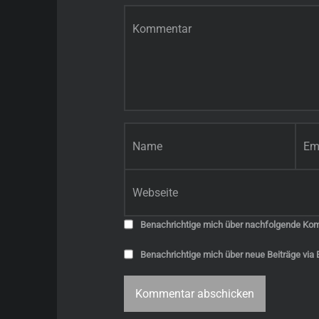
Kommentar
*
Name
*
E-Mail-Adresse
*
Website
Benachrichtige mich über nachfolgende Kom
Benachrichtige mich über neue Beiträge via E