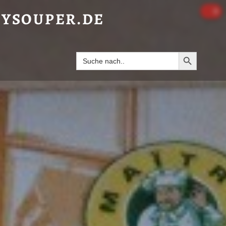
PIGNONCREMESUPPE - HAPPYSOUPER.DE
0
YSOUPER.DE
Search Butto
Search
for: