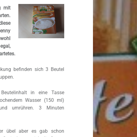
g mit
ten.
ese
enny
 wohl
egal,
artetes.
ckung befinden sich 3 Beutel
suppen.
 Beutelinhalt in eine Tasse
kochendem Wasser (150 ml)
 und umrühren. 3 Minuten
der übel aber es gab schon