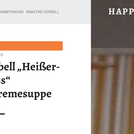
#741: MAITRE CORBELL „HEISSER-GENUSS“ CHAM
HAPP
HAMPIGNONS
MAITRE CORBELL
Unabhängig, brühwarm und ohne Gnade.
/5
bell „Heißer-
s“
remesuppe