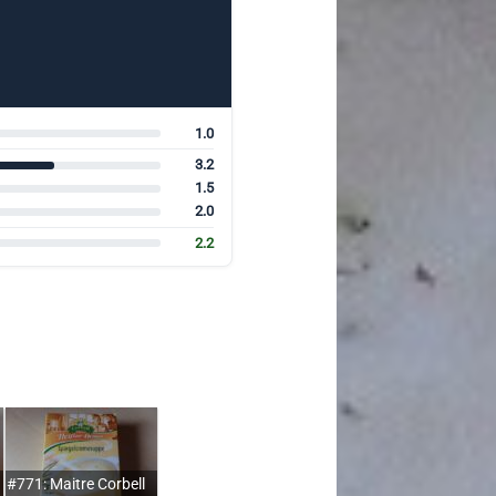
1.0
3.2
1.5
2.0
2.2
#771: Maitre Corbell