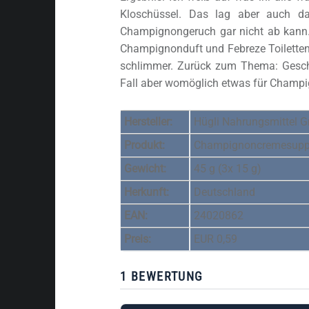
Kloschüssel. Das lag aber auch da
Champignongeruch gar nicht ab kann.
Champignonduft und Febreze Toilette
schlimmer. Zurück zum Thema: Gesch
Fall aber womöglich etwas für Champ
Hersteller:
Hügli Nahrungsmittel
Produkt:
Champignoncremesup
Gewicht:
45 g (3x 15 g)
Herkunft:
Deutschland
EAN:
24020862
Preis:
EUR 0,59
1 BEWERTUNG