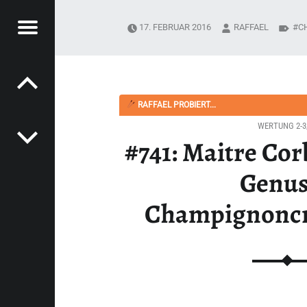
Menü
17. FEBRUAR 2016
RAFFAEL
C
Post navigation
PYSOUPER.DE
ENUSS“ CHAMPIGNONCREMESUPPE - HAPPYSOUPER.DE
RAFFAEL PROBIERT...
WERTUNG 2-3
#741: Maitre Cor
Genus
Champignonc