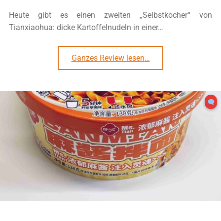
Heute gibt es einen zweiten „Selbstkocher“ von
Tianxiaohua: dicke Kartoffelnudeln in einer…
“#3313: Tianxiaohua „Potato noodle in Guizhou sour soup“”
Ganzes Review lesen
…
0