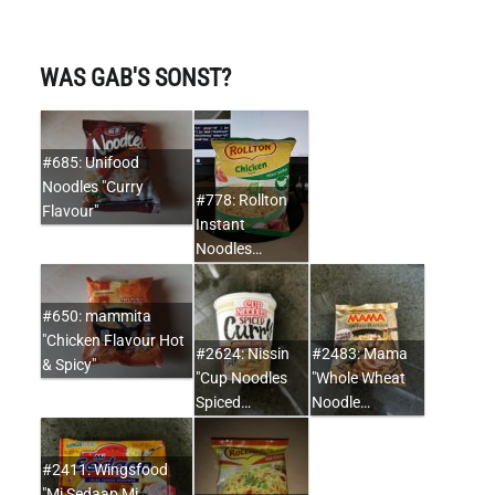
WAS GAB'S SONST?
#685: Unifood
Noodles "Curry
#778: Rollton
Flavour"
Instant
Noodles…
#650: mammita
"Chicken Flavour Hot
#2624: Nissin
#2483: Mama
& Spicy"
"Cup Noodles
"Whole Wheat
Spiced…
Noodle…
#2411: Wingsfood
"Mi Sedaap Mi