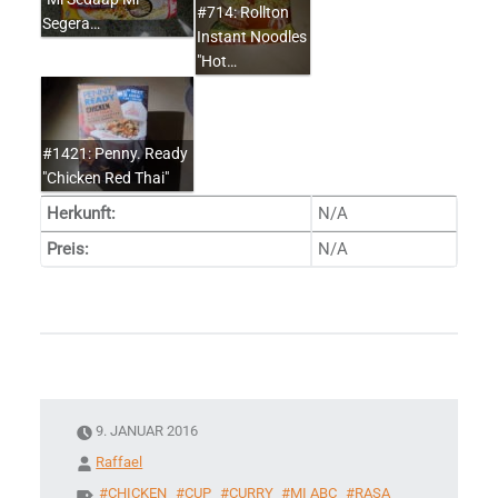
#714: Rollton
Segera…
Instant Noodles
"Hot…
#1421: Penny. Ready
"Chicken Red Thai"
Herkunft:
N/A
Preis:
N/A
9. JANUAR 2016
Raffael
CHICKEN
CUP
CURRY
MI ABC
RASA