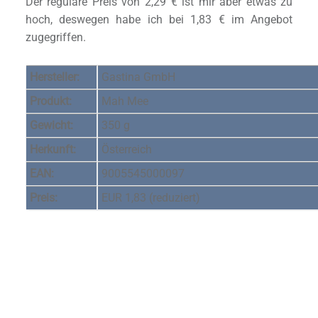
Der reguläre Preis von 2,29 € ist mir aber etwas zu
hoch, deswegen habe ich bei 1,83 € im Angebot
zugegriffen.
Hersteller:
Gastina GmbH
Produkt:
Mah Mee
Gewicht:
350 g
Herkunft:
Österreich
EAN:
9005545000097
Preis:
EUR 1,83 (reduziert)