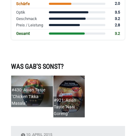
2.0
Schärfe
3.5
Optik
3.2
Geschmack
2.8
Preis / Leistung
3.2
Gesamt
WAS GAB'S SONST?
#430: Asian Taste
"Chicken Tikka
#921: Asian
Masala"
Taste "Nasi
Goreng"
10. APRIL 2015