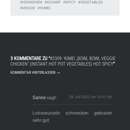
HÜHNCHEN
SCHARF
SPICY
VEGETABLES
VEGGIE
YUMEI
3 KOMMENTARE ZU “
#2309: YUMEI „BOWL BOWL VEGGIE
CHICKEN“ (INSTANT HOT POT VEGETABLES) HOT SPICY
”
KOMMENTAR HINTERLASSEN →
28. Juli 2022 um 13:41 Uhr
Sanne
sagt:
Lotoswurzeln schmecken gebraten
sehr gut.