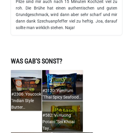
Pilze sind mir auch nach 15 Minuten Kochzeit viel zu
roh. Die Brühe hat einen authentischen und guten
Grundgeschmack, wird dann aber sehr scharf und mir
dann dank Szechuanpfeffer viel zu heftig. Joa, darauf
sollte man wirklich stehen. Naja!
WAS GAB'S SONST?
#2120: YumYum
#2306: Youcook
"Thai Spicy Seafood…
"Indian Style
Butter…
#582: Vi Huong
Potato "Soi Khoai
Tay…