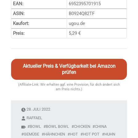
EAN:
6952395701915
ASIN:
B0924Q82TF
Kaufort:
ugou.de
Preis:
5,29 €
Aktueller Preis & Verfügbarkeit bei Amazon
prüfen
(Affiliate-Link: Wir erhalten ggf. eine Provision, für dich ändert sich
am Preis nichts.)
28. JULI 2022
RAFFAEL
BOWL
BOWL BOWL
CHICKEN
CHINA
GEMÜSE
HÄHNCHEN
HOT
HOT POT
HUHN