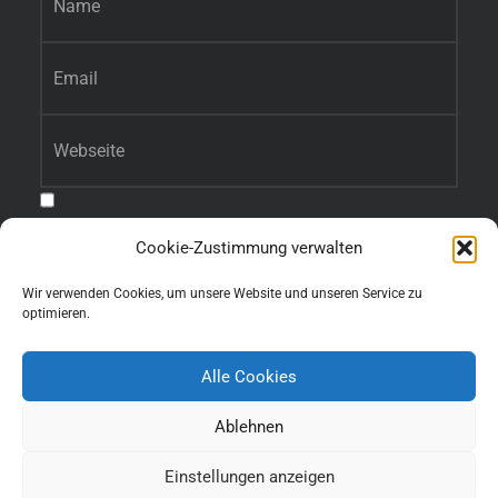
E-Mail-Adresse
*
Website
Benachrichtige mich über nachfolgende Kommentare via E-Mail.
Cookie-Zustimmung verwalten
Benachrichtige mich über neue Beiträge via E-Mail.
Wir verwenden Cookies, um unsere Website und unseren Service zu
optimieren.
Alle Cookies
Ablehnen
Einstellungen anzeigen