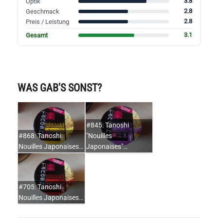
3.8
Optik
2.8
Geschmack
2.8
Preis / Leistung
3.1
Gesamt
WAS GAB'S SONST?
#845: Tanoshi
#868: Tanoshi
"Nouilles
Nouilles Japonaises…
Japonaises"…
#705: Tanoshi
Nouilles Japonaises…