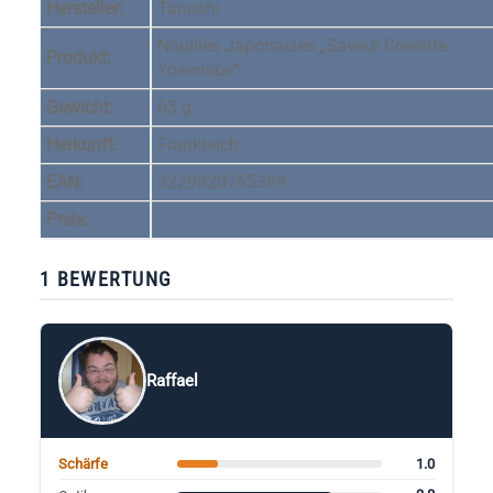
Hersteller:
Tanoshi
Nouilles Japonaises „Saveur Crevette
Produkt:
Yosenabe“
Gewicht:
65 g
Herkunft:
Frankreich
EAN:
3229820765389
Preis:
1 BEWERTUNG
Raffael
1.0
Schärfe