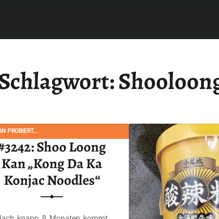
Schlagwort:
Shooloon
N PROBIERT...
#3242: Shoo Loong
Kan „Kong Da Ka
Konjac Noodles“
Nach knapp 8 Monaten kommt