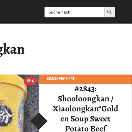
Search Butto
Search
for:
gkan
SIMON PROBIERT...
6
#2843:
Shooloongkan /
Xiaolongkan“Gold
en Soup Sweet
Potato Beef