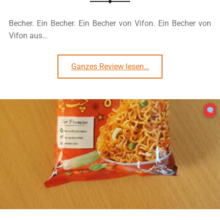
Becher. Ein Becher. Ein Becher von Vifon. Ein Becher von
Vifon aus…
“#3122: Vifon „Instant Noodles Shrimp & Lime Flavor“ Cup”
Ganzes Review lesen
…
0