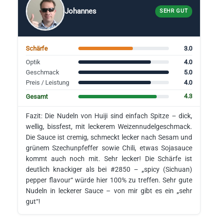
Johannes
SEHR GUT
3.0
Schärfe
4.0
Optik
5.0
Geschmack
4.0
Preis / Leistung
4.3
Gesamt
Fazit: Die Nudeln von Huiji sind einfach Spitze – dick,
wellig, bissfest, mit leckerem Weizennudelgeschmack.
Die Sauce ist cremig, schmeckt lecker nach Sesam und
grünem Szechunpfeffer sowie Chili, etwas Sojasauce
kommt auch noch mit. Sehr lecker! Die Schärfe ist
deutlich knackiger als bei #2850 – „spicy (Sichuan)
pepper flavour“ würde hier 100% zu treffen. Sehr gute
Nudeln in leckerer Sauce – von mir gibt es ein „sehr
gut“!