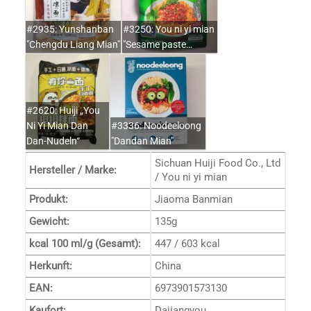
#2935: Yunshanban
#3250: You ni yi mian
"Chengdu Liang Mian"
"Sesame paste…
#2620: Huiji „You
Ni Yi Mian Dan
#3336: Noodeeloong
Dan-Nudeln“
"Dandan Mian"
Sichuan Huiji Food Co., Ltd
Hersteller / Marke:
/ You ni yi mian
Produkt:
Jiaoma Banmian
Gewicht:
135g
kcal 100 ml/g (Gesamt):
447 / 603 kcal
Herkunft:
China
EAN:
6973901573130
Kaufort:
Dajiangyou