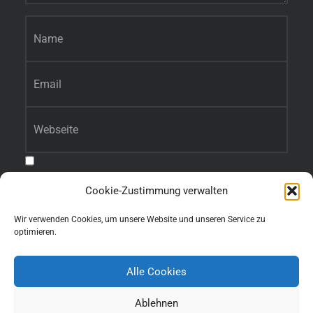
Name
*
E-Mail-Adresse
*
Website
Benachrichtige mich über nachfolgende Kommentare via E-Mail.
Cookie-Zustimmung verwalten
Benachrichtige mich über neue Beiträge via E-Mail.
Wir verwenden Cookies, um unsere Website und unseren Service zu
optimieren.
Alle Cookies
Ablehnen