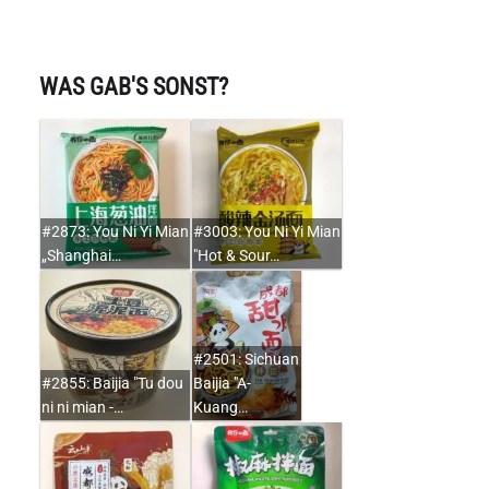
WAS GAB'S SONST?
#2873: You Ni Yi Mian
#3003: You Ni Yi Mian
„Shanghai…
"Hot & Sour…
#2501: Sichuan
#2855: Baijia "Tu dou
Baijia "A-
ni ni mian -…
Kuang…