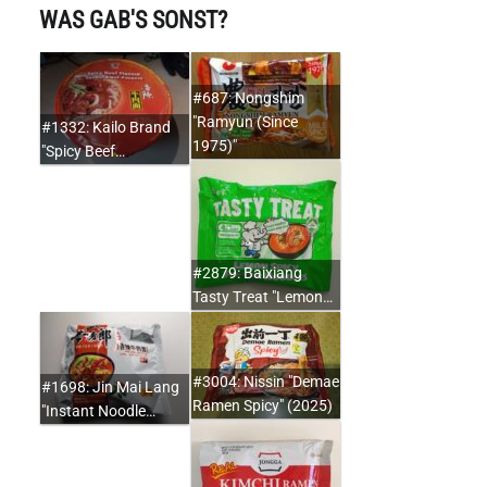
WAS GAB'S SONST?
#687: Nongshim
"Ramyun (Since
#1332: Kailo Brand
1975)"
"Spicy Beef…
#2879: Baixiang
Tasty Treat "Lemon…
#3004: Nissin "Demae
#1698: Jin Mai Lang
Ramen Spicy" (2025)
"Instant Noodle…