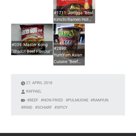
#1711: Jongga "Real
Kimchi Ramen Hot…
#039: Master Kong
#2890:
"Shallot Beef Flavour"
YumYum Asian
Cuisine "Beef…
27. APRIL 2018
RAFFAEL
BEEF
NON-FRIED
PULMUONE
RAMYUN
RIND
SCHARF
SPICY