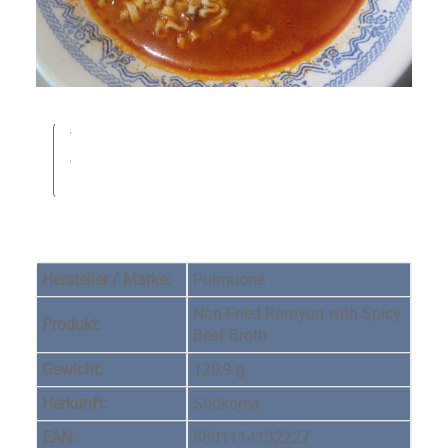
Hersteller / Marke:
Pulmuone
Non-Fried Ramyun with Spicy
Produkt:
Beef Broth
Gewicht:
120,9 g
Herkunft:
Südkorea
EAN:
8801114132227