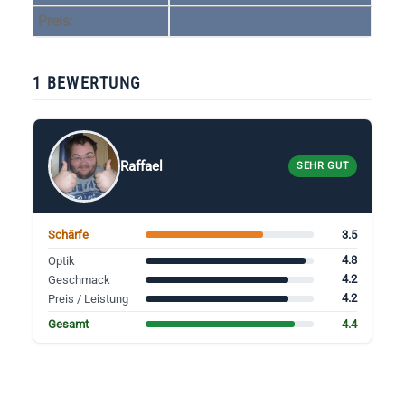
Preis:
1 BEWERTUNG
Raffael
SEHR GUT
3.5
Schärfe
4.8
Optik
4.2
Geschmack
4.2
Preis / Leistung
4.4
Gesamt