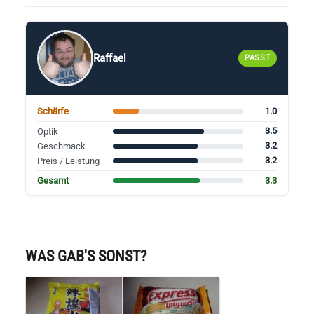
Raffael
PASST
1.0
Schärfe
3.5
Optik
3.2
Geschmack
3.2
Preis / Leistung
3.3
Gesamt
WAS GAB'S SONST?