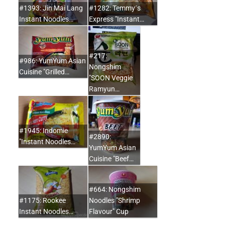
#1393: Jin Mai Lang
#1282: Temmy´s
Instant Noodles…
Express "Instant…
#217:
#986: YumYum Asian
Nongshim
Cuisine "Grilled…
"SOON Veggie
Ramyun…
#1945: Indomie
#2890:
"Instant Noodles…
YumYum Asian
Cuisine "Beef…
#664: Nongshim
#1175: Rookee
Noodles "Shrimp
Instant Noodles…
Flavour" Cup