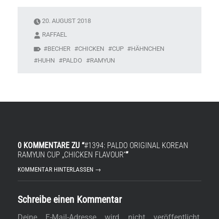
20. AUGUST 2018
RAFFAEL
BECHER
CHICKEN
CUP
HÄHNCHEN
HUHN
PALDO
RAMYUN
0 KOMMENTARE ZU “
#1394: PALDO ORIGINAL KOREAN
RAMYUN CUP „CHICKEN FLAVOUR“
”
KOMMENTAR HINTERLASSEN →
Schreibe einen Kommentar
Deine E-Mail-Adresse wird nicht veröffentlicht.