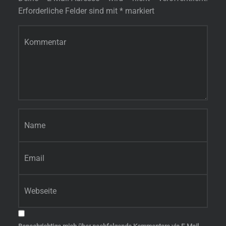
Erforderliche Felder sind mit
*
markiert
Kommentar
*
Name
*
E-Mail-Adresse
*
Website