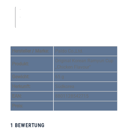
Hersteller / Marke:
Paldo Co.,Ltd.
Original Korean Ramyun Cup
Produkt:
„Chicken Flavour“
Gewicht:
65 g
Herkunft:
Südkorea
EAN:
8801128542715
Preis:
1 BEWERTUNG