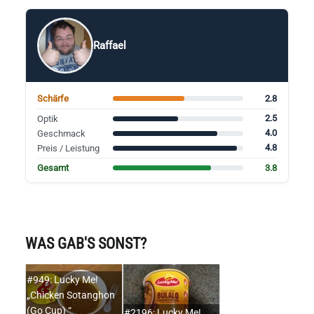
Raffael
2.8
Schärfe
2.5
Optik
4.0
Geschmack
4.8
Preis / Leistung
3.8
Gesamt
WAS GAB'S SONST?
#949: Lucky Me!
„Chicken Sotanghon
(Go Cup) “
#2196: Lucky Me!