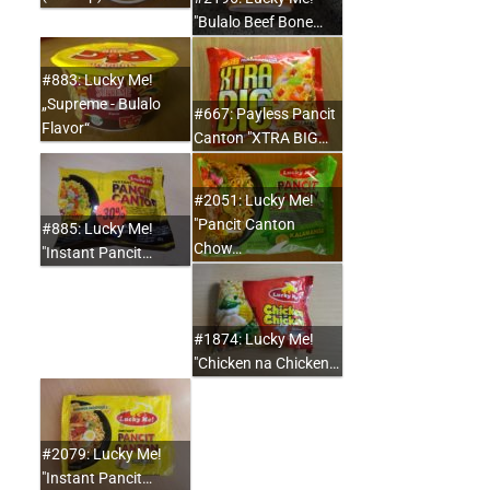
"Bulalo Beef Bone…
#883: Lucky Me!
„Supreme - Bulalo
#667: Payless Pancit
Flavor“
Canton "XTRA BIG…
#2051: Lucky Me!
"Pancit Canton
#885: Lucky Me!
Chow…
"Instant Pancit…
#1874: Lucky Me!
"Chicken na Chicken…
#2079: Lucky Me!
"Instant Pancit…