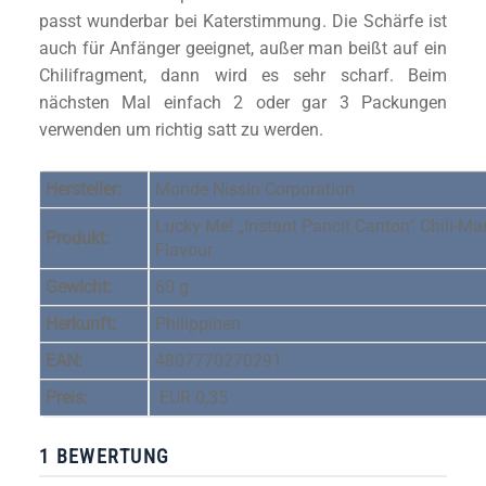
passt wunderbar bei Katerstimmung. Die Schärfe ist
auch für Anfänger geeignet, außer man beißt auf ein
Chilifragment, dann wird es sehr scharf. Beim
nächsten Mal einfach 2 oder gar 3 Packungen
verwenden um richtig satt zu werden.
Hersteller:
Monde Nissin Corporation
Lucky Me! „Instant Pancit Canton“ Chili-Ma
Produkt:
Flavour
Gewicht:
60 g
Herkunft:
Philippinen
EAN:
4807770270291
Preis:
EUR 0,35
1 BEWERTUNG