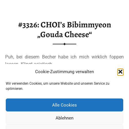
#3326: CHOI’s Bibimmyeon
„Gouda Cheese“
Puh, bei diesem Becher habe ich mich wirklich foppen
lassen. Klingt asiatisch,…
Cookie-Zustimmung verwalten
“#3326: CHOI’s Bibimmyeon „Gouda Cheese“”
Ganzes Review lesen
…
Wir verwenden Cookies, um unsere Website und unseren Service zu
optimieren.
Alle Cookies
2
Ablehnen