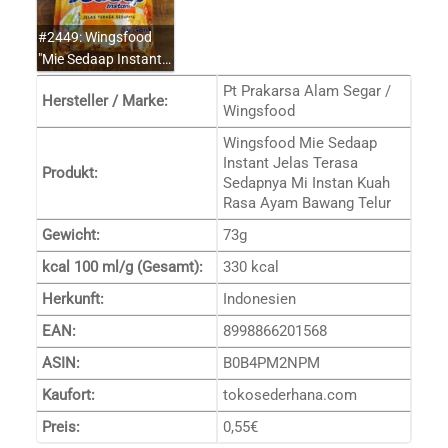
#2449: Wingsfood
"Mie Sedaap Instant…
Pt Prakarsa Alam Segar /
Hersteller / Marke:
Wingsfood
Wingsfood Mie Sedaap
Instant Jelas Terasa
Produkt:
Sedapnya Mi Instan Kuah
Rasa Ayam Bawang Telur
Gewicht:
73g
kcal 100 ml/g (Gesamt):
330 kcal
Herkunft:
Indonesien
EAN:
8998866201568
ASIN:
B0B4PM2NPM
Kaufort:
tokosederhana.com
Preis:
0,55€