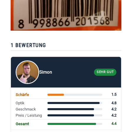
1 BEWERTUNG
Simon
SEHR GUT
1.5
Schärfe
4.8
Optik
4.2
Geschmack
4.2
Preis / Leistung
4.4
Gesamt