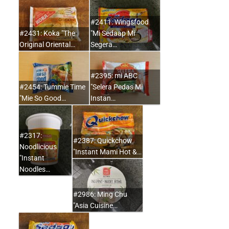
#2411: Wingsfood
#2431: Koka "The
"Mi Sedaap Mi
Original Oriental…
Segera…
#2395: mi ABC
#2454: Tummie Time
"Selera Pedas Mi
"Mie So Good…
Instan…
#2317:
#2387: Quickchow
Noodlicious
"Instant Mami Hot &…
"Instant
Noodles…
#2986: Ming Chu
"Asia Cuisine…