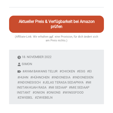
Aktueller Preis & Verfügbarkeit bei Amazon
prüfen
(Affiliate-Link: Wir erhalten ggf. eine Provision, für dich ändert sich
am Preis nichts.)
18. NOVEMBER 2022
SIMON
AYAM BAWANG TELUR
CHICKEN
EGG
EI
HUHN
HÜHNCHEN
INDONESIA
INDONESIEN
INDONESISCH
JELAS TERASA SEDAPNYA
MI
INSTAN KUAH RASA
MI SEDAAP
MIE SEDAAP
INSTANT
ONION
ONIONS
WINGSFOOD
ZWIEBEL
ZWIEBELN